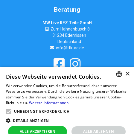
Beratung
MW Live KFZ Teile GmbH
Zum Hahnenbusch 8
31234 Edemissen
Deutschland
info@ttk-ac.de
×
Seitenverzeichnis
Diese Webseite verwendet Cookies.
Wir verwenden Cookies, um die Benutzerfreundlichkeit unserer
GERMAN
Website zu verbessern. Durch die weitere Nutzung unserer Webseite
stimmen Sie der Verwendung von Cookies gemäß unserer Cookie-
RUSSIAN
Richtlinie zu.
Weitere Informationen
GERMAN
UNBEDINGT ERFORDERLICH
POLISH
DETAILS ANZEIGEN
ALLE AKZEPTIEREN
ALLE ABLEHNEN