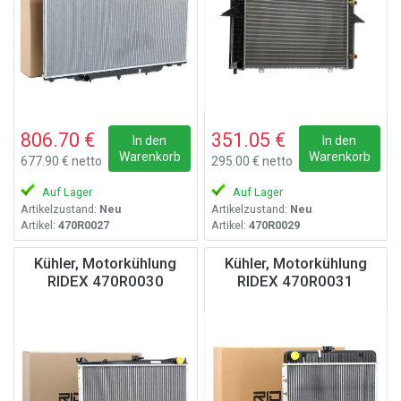
806.70 €
351.05 €
In den
In den
Warenkorb
Warenkorb
677.90 € netto
295.00 € netto
Auf Lager
Auf Lager
Artikelzustand:
Neu
Artikelzustand:
Neu
Artikel:
470R0027
Artikel:
470R0029
Kühler, Motorkühlung
Kühler, Motorkühlung
RIDEX 470R0030
RIDEX 470R0031