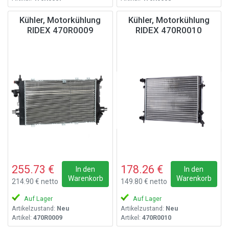
Kühler, Motorkühlung
Kühler, Motorkühlung
RIDEX 470R0009
RIDEX 470R0010
255.73 €
178.26 €
In den
In den
Warenkorb
Warenkorb
214.90 € netto
149.80 € netto
Auf Lager
Auf Lager
Artikelzustand:
Neu
Artikelzustand:
Neu
Artikel:
470R0009
Artikel:
470R0010