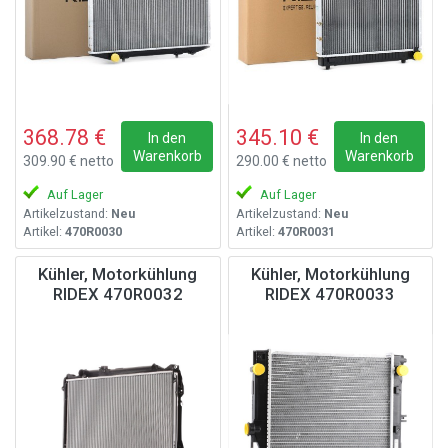
368.78 €
345.10 €
In den
In den
Warenkorb
Warenkorb
309.90 € netto
290.00 € netto
Auf Lager
Auf Lager
Artikelzustand:
Neu
Artikelzustand:
Neu
Artikel:
470R0030
Artikel:
470R0031
Kühler, Motorkühlung
Kühler, Motorkühlung
RIDEX 470R0032
RIDEX 470R0033