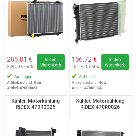
285.01 €
156.72 €
In den
In den
Warenkorb
Warenkorb
239.50 € netto
131.70 € netto
Auf Lager
Auf Lager
Artikelzustand:
Neu
Artikelzustand:
Neu
Artikel:
470R0023
Artikel:
470R0024
Kühler, Motorkühlung
Kühler, Motorkühlung
RIDEX 470R0025
RIDEX 470R0026