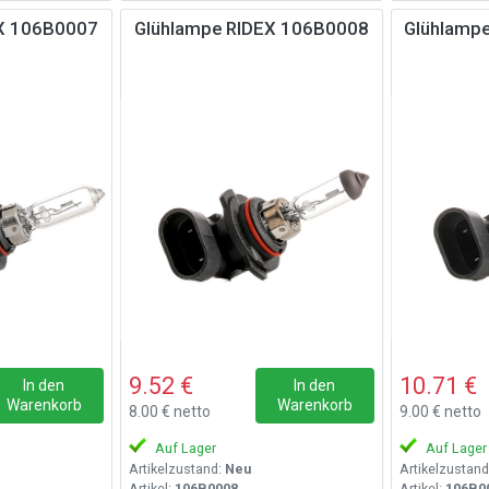
EX 106B0007
Glühlampe RIDEX 106B0008
Glühlamp
9.52 €
10.71 €
In den
In den
Warenkorb
Warenkorb
8.00 € netto
9.00 € netto
Auf Lager
Auf Lager
Artikelzustand:
Neu
Artikelzustand
Artikel:
106B0008
Artikel:
106B0