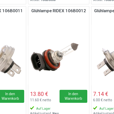
EX 106B0011
Glühlampe RIDEX 106B0012
Glühlamp
13.80 €
7.14 €
In den
In den
Warenkorb
Warenkorb
11.60 € netto
6.00 € netto
Auf Lager
Auf Lager
Artikelzustand:
Neu
Artikelzustand