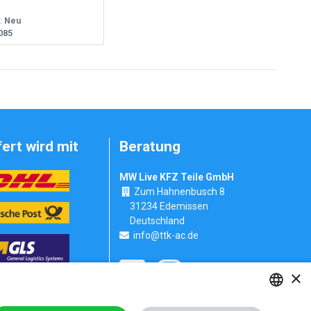
:
Neu
085
fert wird mit
Beratung
MW Live KFZ Teile GmbH
Zum Hahnenbusch 8
31234 Edemissen
Deutschland
info@ttk-ac.de
×
Seitenverzeichnis