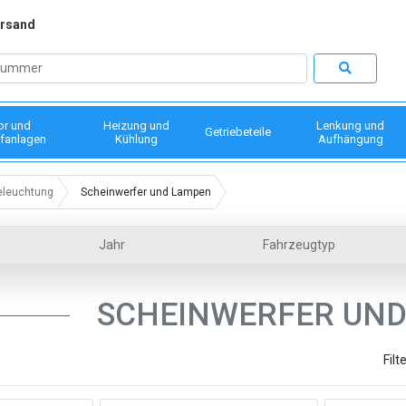
ersand
or und
Heizung und
Lenkung und
Getriebeteile
fanlagen
Kühlung
Aufhängung
eleuchtung
Scheinwerfer und Lampen
Jahr
Fahrzeugtyp
SCHEINWERFER UN
Filt