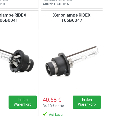
013
Artikel:
106B0016
nlampe RIDEX
Xenonlampe RIDEX
06B0041
106B0047
40.58 €
In den
In den
Warenkorb
Warenkorb
o
34.10 € netto
Auf Lager