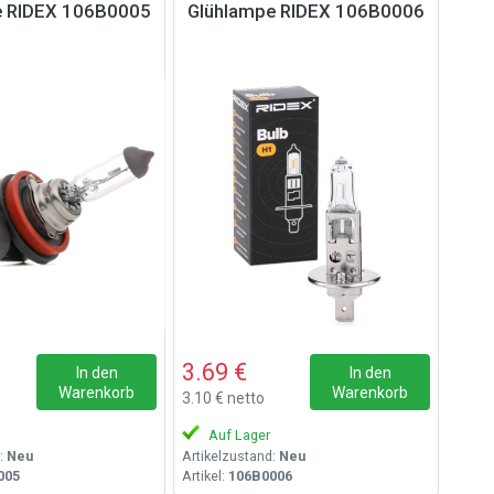
e RIDEX 106B0005
Glühlampe RIDEX 106B0006
3.69 €
In den
In den
Warenkorb
Warenkorb
3.10 € netto
Auf Lager
:
Neu
Artikelzustand:
Neu
005
Artikel:
106B0006