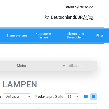
info@ttk-ac.de
EUR
Deutschland
Körperteile,
Elektro- und
Bremssystems
Filter
Innere
Beleuchtung
Motor
Modifikation
D LAMPEN
er
Produkte pro Seite