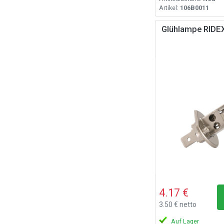
Artikel:
106B0011
Glühlampe RID
4.17 €
3.50 € netto
Auf Lager