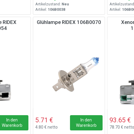
Artikelzustand:
Neu
Artikelzustand
Artikel:
106B0038
Artikel:
106B0
e RIDEX
Glühlampe RIDEX 106B0070
Xeno
054
1
5.71 €
93.65 €
In den
In den
Warenkorb
Warenkorb
4.80 € netto
78.70 € nett