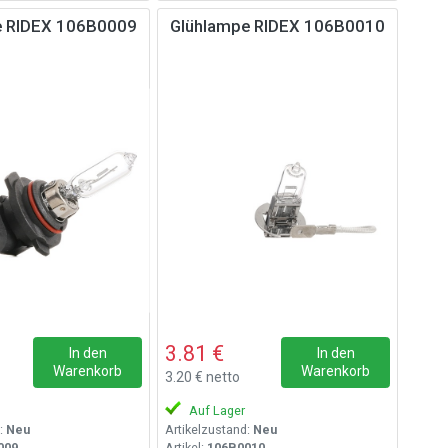
e RIDEX 106B0009
Glühlampe RIDEX 106B0010
3.81 €
In den
In den
Warenkorb
Warenkorb
3.20 € netto
Auf Lager
:
Neu
Artikelzustand:
Neu
009
Artikel:
106B0010