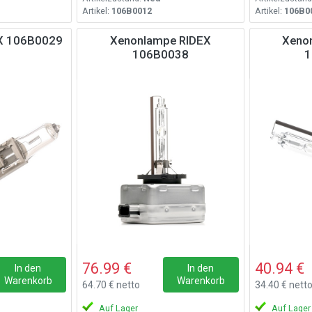
Artikel:
106B0012
Artikel:
106B0
EX 106B0029
Xenonlampe RIDEX
Xeno
106B0038
1
76.99 €
40.94 €
In den
In den
Warenkorb
Warenkorb
64.70 € netto
34.40 € nett
Auf Lager
Auf Lager