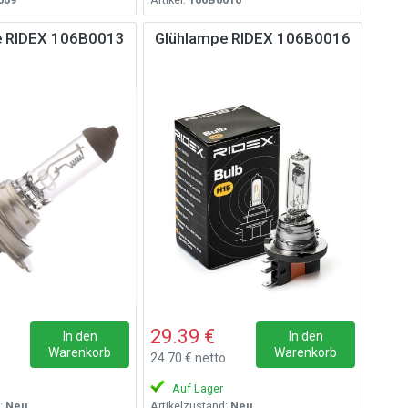
e RIDEX 106B0013
Glühlampe RIDEX 106B0016
29.39 €
In den
In den
Warenkorb
Warenkorb
24.70 € netto
Auf Lager
:
Neu
Artikelzustand:
Neu