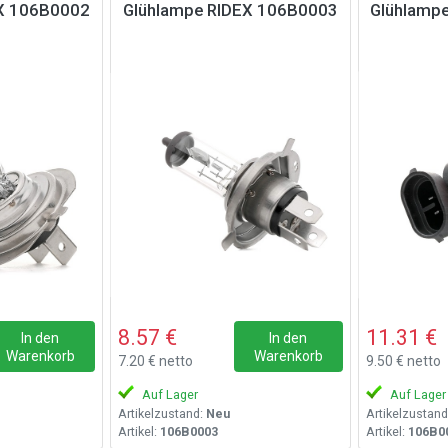
EX 106B0002
Glühlampe RIDEX 106B0003
Glühlamp
8.57 €
11.31 €
In den
In den
Warenkorb
Warenkorb
7.20 € netto
9.50 € netto
Auf Lager
Auf Lager
Artikelzustand:
Neu
Artikelzustand
Artikel:
106B0003
Artikel:
106B0