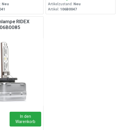
:
Neu
Artikelzustand:
Neu
041
Artikel:
106B0047
nlampe RIDEX
06B0085
In den
Warenkorb
o