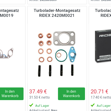
ntagesatz
Turbolader-Montagesatz
Turbola
0M0019
RIDEX 2420M0021
RIDE
37.49 €
20.71 €
In den
In den
Warenkorb
Warenkorb
31.50 € netto
17.40 € nett
Auf Lager
Auf Lager
Artikelzustand:
Neu
Artikelzustand