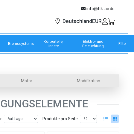
info@ttk-ac.de
EUR
Deutschland
Körperteile,
Elektro- und
Bremssystems
Filter
Innere
Beleuchtung
Motor
Modifikation
TIGUNGSELEMENTE
er
Produkte pro Seite