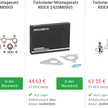
ntagesatz
Turbolader-Montagesatz
Turbola
0M0003
RIDEX 2420M0005
RIDE
44.63 €
63.55 €
In den
In den
Warenkorb
Warenkorb
37.50 € netto
53.40 € nett
Auf Lager
Auf Lager
Artikelzustand:
Neu
Artikelzustand
Artikel:
2420M0005
Artikel:
2420M