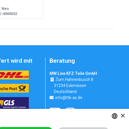
:
Neu
-4000032
fert wird mit
Beratung
MW Live KFZ Teile GmbH
Zum Hahnenbusch 8
31234 Edemissen
Deutschland
info@ttk-ac.de
×
Seitenverzeichnis