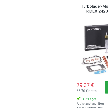
Turbolader-Mo
RIDEX 242
79.37 €
66.70 € netto
Auf Lager
Artikelzustand:
Neu
Artikel:
2420M0008