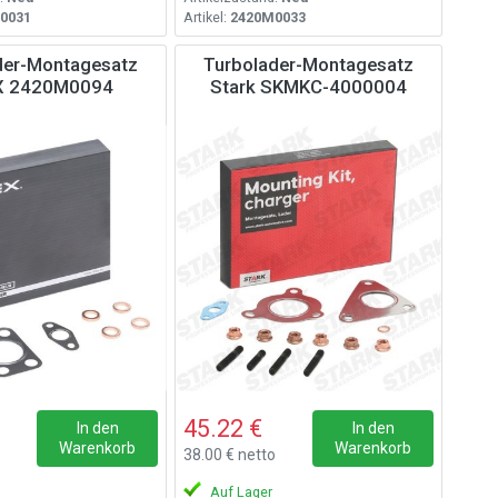
0031
Artikel:
2420M0033
der-Montagesatz
Turbolader-Montagesatz
X 2420M0094
Stark SKMKC-4000004
45.22 €
In den
In den
Warenkorb
Warenkorb
o
38.00 € netto
Auf Lager