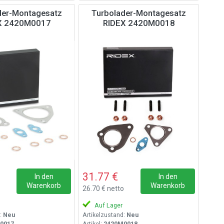
der-Montagesatz
Turbolader-Montagesatz
X 2420M0017
RIDEX 2420M0018
31.77 €
In den
In den
Warenkorb
Warenkorb
o
26.70 € netto
Auf Lager
:
Neu
Artikelzustand:
Neu
0017
Artikel:
2420M0018