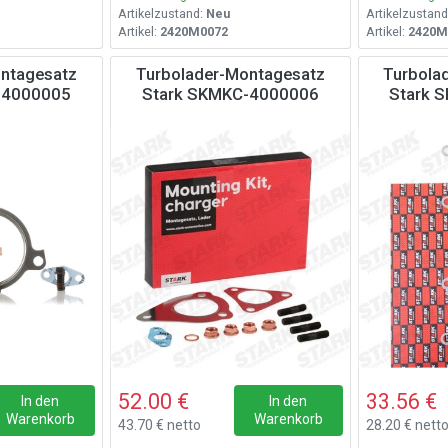
Artikelzustand:
Neu
Artikelzustand
Artikel:
2420M0072
Artikel:
2420M
ntagesatz
Turbolader-Montagesatz
Turbola
-4000005
Stark SKMKC-4000006
Stark 
52.00 €
33.56 €
In den
In den
Warenkorb
Warenkorb
43.70 € netto
28.20 € nett