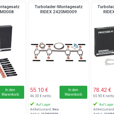
ntagesatz
Turbolader-Montagesatz
Turbola
0M0008
RIDEX 2420M0009
RIDE
55.10 €
78.42 €
In den
In den
Warenkorb
Warenkorb
46.30 € netto
65.90 € nett
Auf Lager
Auf Lager
Artikelzustand:
Neu
Artikelzustand
Artikel:
2420M0009
Artikel:
2420M