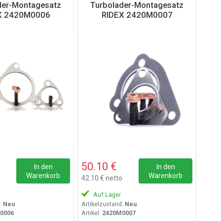
der-Montagesatz
Turbolader-Montagesatz
X 2420M0006
RIDEX 2420M0007
50.10 €
In den
In den
Warenkorb
Warenkorb
o
42.10 € netto
Auf Lager
:
Neu
Artikelzustand:
Neu
0006
Artikel:
2420M0007