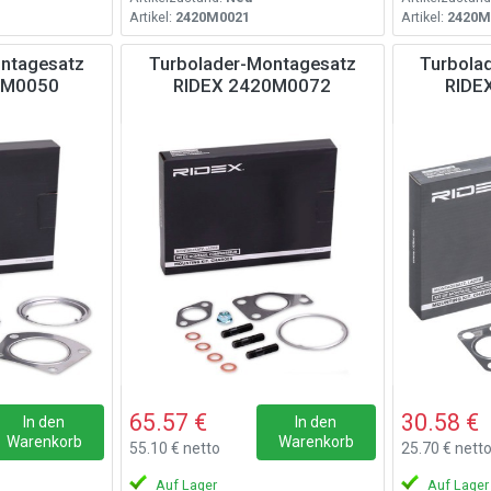
Artikel:
2420M0021
Artikel:
2420M
ntagesatz
Turbolader-Montagesatz
Turbola
0M0050
RIDEX 2420M0072
RIDE
65.57 €
30.58 €
In den
In den
Warenkorb
Warenkorb
55.10 € netto
25.70 € nett
Auf Lager
Auf Lager