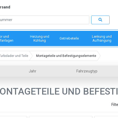
ersand
or und
Heizung und
Lenkung und
Getriebeteile
fanlagen
Kühlung
Aufhängung
Turbolader und Teile
Montageteile und Befestigungselemente
Jahr
Fahrzeugtyp
ONTAGETEILE UND BEFES
Filt