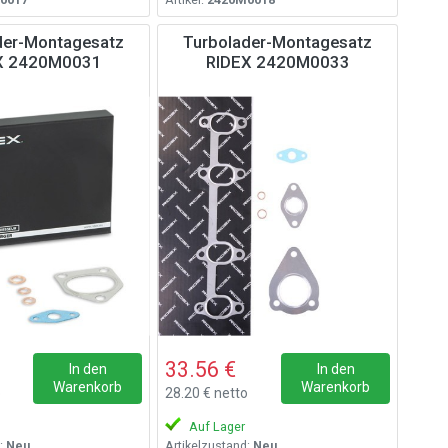
der-Montagesatz
Turbolader-Montagesatz
X 2420M0031
RIDEX 2420M0033
33.56 €
In den
In den
Warenkorb
Warenkorb
o
28.20 € netto
Auf Lager
:
Neu
Artikelzustand:
Neu