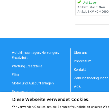
Auf Lager
Artikelzustand:
Neu
Artikel:
SKMKC-40000
Autoklimaanlagen, Heizungen,
Über uns
Ersatzteile
Impressum
Wartung Ersatzteile
Kontakt
Filter
Zahlungsbedingungen 
Motor und Auspuffanlagen
AGB
Bremssystems
Datenschutzerklärung
Diese Webseite verwendet Cookies.
Lenkung und Aufhängung
Allgemeine Geschäfts
Wir verwenden Cookies, um die Benutzerfreundlichkeit unserer Web
Getriebeteile
Erstattung/Gewährlei