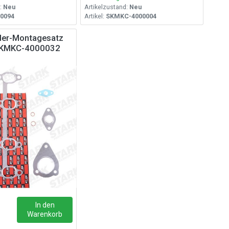
:
Neu
Artikelzustand:
Neu
0094
Artikel:
SKMKC-4000004
der-Montagesatz
SKMKC-4000032
In den
Warenkorb
o