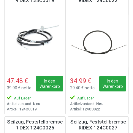
RIDEX 124C0019
RIDEX 124C0022
47.48 €
34.99 €
In den
In den
Warenkorb
Warenkorb
39.90 € netto
29.40 € netto
Auf Lager
Auf Lager
Artikelzustand:
Neu
Artikelzustand:
Neu
Artikel:
124C0019
Artikel:
124C0022
Seilzug, Feststellbremse
Seilzug, Feststellbremse
RIDEX 124C0025
RIDEX 124C0027