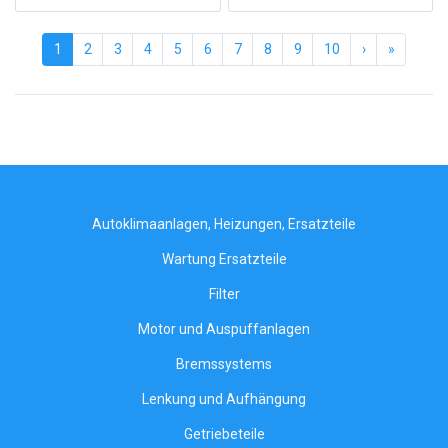
(current)
1
2
3
4
5
6
7
8
9
10
›
»
Autoklimaanlagen, Heizungen, Ersatzteile
Wartung Ersatzteile
Filter
Motor und Auspuffanlagen
Bremssystems
Lenkung und Aufhängung
Getriebeteile