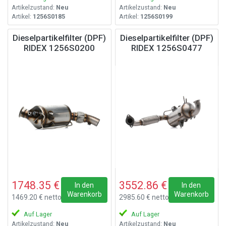
Artikelzustand:
Neu
Artikelzustand:
Neu
Artikel:
1256S0185
Artikel:
1256S0199
Dieselpartikelfilter (DPF)
Dieselpartikelfilter (DPF)
RIDEX 1256S0200
RIDEX 1256S0477
1748.35 €
3552.86 €
In den
In den
Warenkorb
Warenkorb
1469.20 € netto
2985.60 € netto
Auf Lager
Auf Lager
Artikelzustand:
Neu
Artikelzustand:
Neu