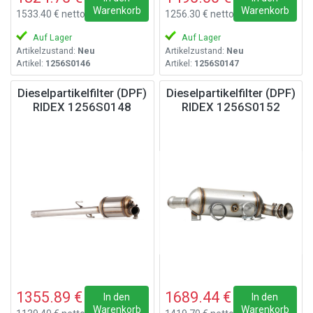
Warenkorb
Warenkorb
1533.40 € netto
1256.30 € netto
Auf Lager
Auf Lager
Artikelzustand:
Neu
Artikelzustand:
Neu
Artikel:
1256S0146
Artikel:
1256S0147
Dieselpartikelfilter (DPF)
Dieselpartikelfilter (DPF)
RIDEX 1256S0148
RIDEX 1256S0152
1355.89 €
1689.44 €
In den
In den
Warenkorb
Warenkorb