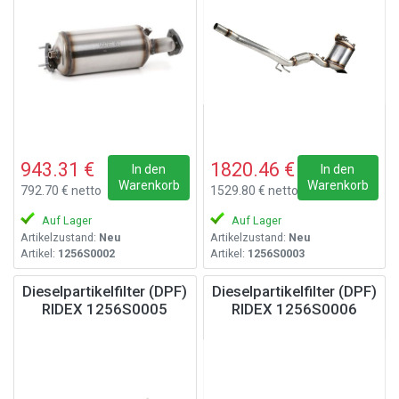
943.31 €
1820.46 €
In den
In den
Warenkorb
Warenkorb
792.70 € netto
1529.80 € netto
Auf Lager
Auf Lager
Artikelzustand:
Neu
Artikelzustand:
Neu
Artikel:
1256S0002
Artikel:
1256S0003
Dieselpartikelfilter (DPF)
Dieselpartikelfilter (DPF)
RIDEX 1256S0005
RIDEX 1256S0006