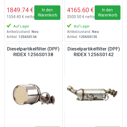
1849.74 €
4165.60 €
In den
In den
Warenkorb
Warenkorb
1554.40 € netto
3500.50 € netto
Auf Lager
Auf Lager
Artikelzustand:
Neu
Artikelzustand:
Neu
Artikel:
1256S0134
Artikel:
1256S0135
Dieselpartikelfilter (DPF)
Dieselpartikelfilter (DPF)
RIDEX 1256S0138
RIDEX 1256S0142