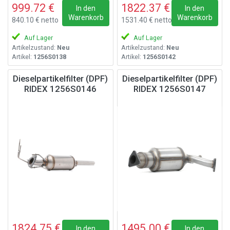
999.72 €
1822.37 €
In den
In den
Warenkorb
Warenkorb
840.10 € netto
1531.40 € netto
Auf Lager
Auf Lager
Artikelzustand:
Neu
Artikelzustand:
Neu
Artikel:
1256S0138
Artikel:
1256S0142
Dieselpartikelfilter (DPF)
Dieselpartikelfilter (DPF)
RIDEX 1256S0146
RIDEX 1256S0147
1824.75 €
1495.00 €
In den
In den