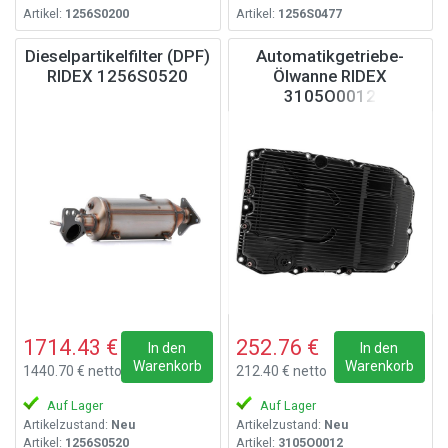
Artikel:
1256S0200
Artikel:
1256S0477
Dieselpartikelfilter (DPF)
Automatikgetriebe-
RIDEX 1256S0520
Ölwanne RIDEX
3105O0012
1714.43 €
252.76 €
In den
In den
Warenkorb
Warenkorb
1440.70 € netto
212.40 € netto
Auf Lager
Auf Lager
Artikelzustand:
Neu
Artikelzustand:
Neu
Artikel:
1256S0520
Artikel:
3105O0012