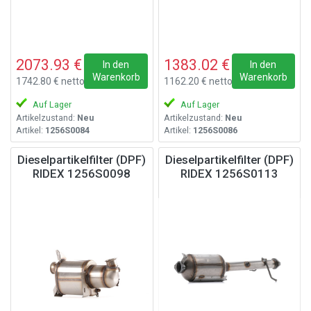
2073.93 €
1383.02 €
In den
In den
Warenkorb
Warenkorb
1742.80 € netto
1162.20 € netto
Auf Lager
Auf Lager
Artikelzustand:
Neu
Artikelzustand:
Neu
Artikel:
1256S0084
Artikel:
1256S0086
Dieselpartikelfilter (DPF)
Dieselpartikelfilter (DPF)
RIDEX 1256S0098
RIDEX 1256S0113