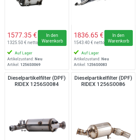
1577.35 €
1836.65 €
In den
In den
Warenkorb
Warenkorb
1325.50 € netto
1543.40 € netto
Auf Lager
Auf Lager
Artikelzustand:
Neu
Artikelzustand:
Neu
Artikel:
1256S0069
Artikel:
1256S0083
Dieselpartikelfilter (DPF)
Dieselpartikelfilter (DPF)
RIDEX 1256S0084
RIDEX 1256S0086