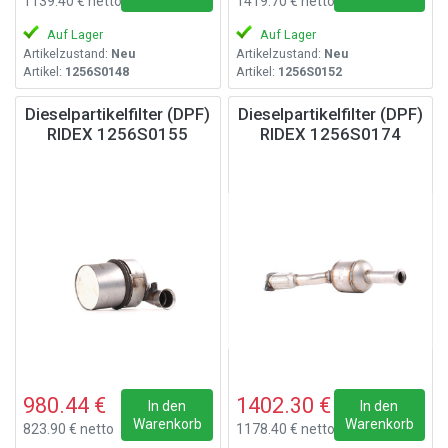
1139.40 € netto
1419.70 € netto
Auf Lager
Auf Lager
Artikelzustand:
Neu
Artikelzustand:
Neu
Artikel:
1256S0148
Artikel:
1256S0152
Dieselpartikelfilter (DPF)
Dieselpartikelfilter (DPF)
RIDEX 1256S0155
RIDEX 1256S0174
980.44 €
1402.30 €
In den
In den
Warenkorb
Warenkorb
823.90 € netto
1178.40 € netto