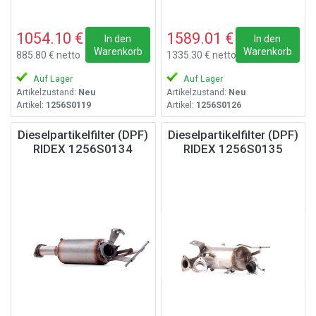
1054.10 €
1589.01 €
In den
In den
Warenkorb
Warenkorb
885.80 € netto
1335.30 € netto
Auf Lager
Auf Lager
Artikelzustand:
Neu
Artikelzustand:
Neu
Artikel:
1256S0119
Artikel:
1256S0126
Dieselpartikelfilter (DPF)
Dieselpartikelfilter (DPF)
RIDEX 1256S0134
RIDEX 1256S0135