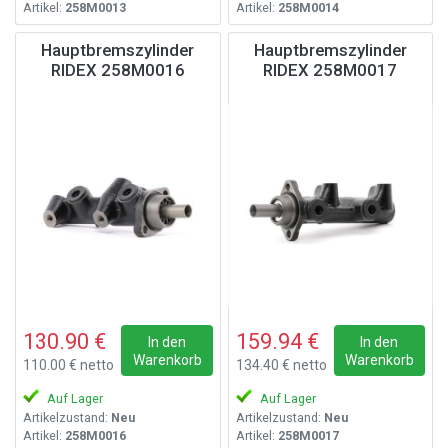
Artikel:
258M0013
Artikel:
258M0014
Hauptbremszylinder
Hauptbremszylinder
RIDEX 258M0016
RIDEX 258M0017
130.90 €
159.94 €
In den
In den
Warenkorb
Warenkorb
110.00 € netto
134.40 € netto
Auf Lager
Auf Lager
Artikelzustand:
Neu
Artikelzustand:
Neu
Artikel:
258M0016
Artikel:
258M0017