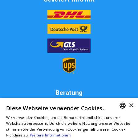
Beratung
×
MW Live KFZ Teile GmbH
Diese Webseite verwendet Cookies.
Zum Hahnenbusch 8
Wir verwenden Cookies, um die Benutzerfreundlichkeit unserer
31234 Edemissen
GERMAN
Website zu verbessern. Durch die weitere Nutzung unserer Webseite
Deutschland
stimmen Sie der Verwendung von Cookies gemäß unserer Cookie-
info@ttk-ac.de
RUSSIAN
Richtlinie zu.
Weitere Informationen