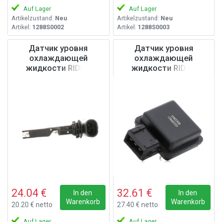
Auf Lager
Auf Lager
Artikelzustand:
Neu
Artikelzustand:
Neu
Artikel:
1288S0002
Artikel:
1288S0003
Датчик уровня
Датчик уровня
охлаждающей
охлаждающей
жидкости RIDEX
жидкости RIDEX
1288S0007
1288S0012
24.04 €
32.61 €
In den
In den
Warenkorb
Warenkorb
20.20 € netto
27.40 € netto
Auf Lager
Auf Lager