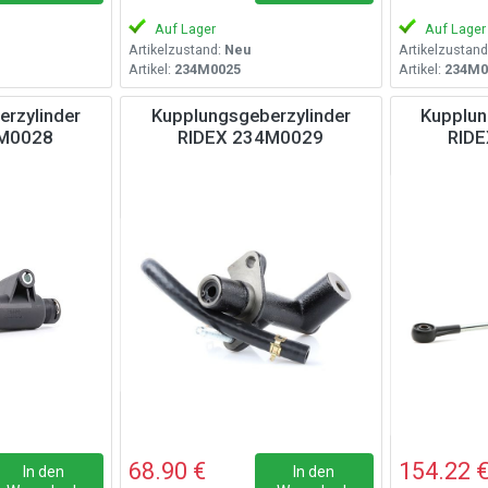
Auf Lager
Auf Lager
Artikelzustand:
Neu
Artikelzustand
Artikel:
234M0025
Artikel:
234M0
rzylinder
Kupplungsgeberzylinder
Kupplun
4M0028
RIDEX 234M0029
RID
68.90 €
154.22 
In den
In den