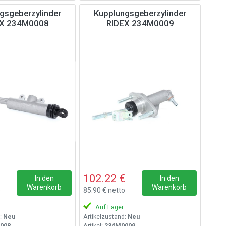
gsgeberzylinder
Kupplungsgeberzylinder
EX 234M0008
RIDEX 234M0009
102.22 €
In den
In den
Warenkorb
Warenkorb
o
85.90 € netto
Auf Lager
:
Neu
Artikelzustand:
Neu
008
Artikel:
234M0009