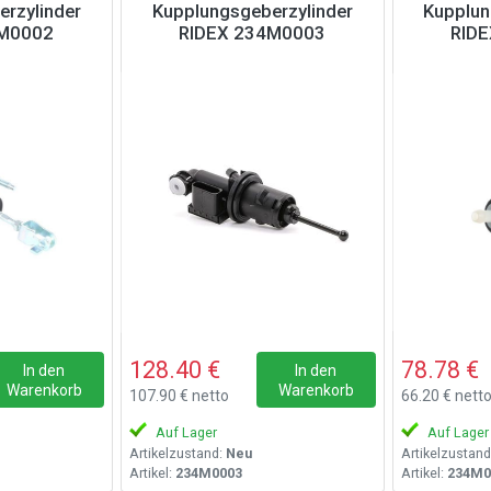
rzylinder
Kupplungsgeberzylinder
Kupplun
4M0002
RIDEX 234M0003
RID
128.40 €
78.78 €
In den
In den
Warenkorb
Warenkorb
107.90 € netto
66.20 € nett
Auf Lager
Auf Lager
Artikelzustand:
Neu
Artikelzustand
Artikel:
234M0003
Artikel:
234M0