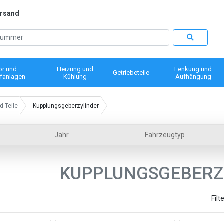
ersand
or und
Heizung und
Lenkung und
Getriebeteile
fanlagen
Kühlung
Aufhängung
d Teile
Kupplungsgeberzylinder
Jahr
Fahrzeugtyp
KUPPLUNGSGEBERZ
Filt