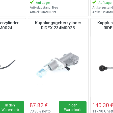
Auf Lager
Auf Lager
Artikelzustand:
Neu
Artikelzustand
Artikel:
234M0019
Artikel:
234M0
rzylinder
Kupplungsgeberzylinder
Kupplun
4M0024
RIDEX 234M0025
RID
87.82 €
140.30 
In den
In den
Warenkorb
Warenkorb
73.80 € netto
117.90 € net