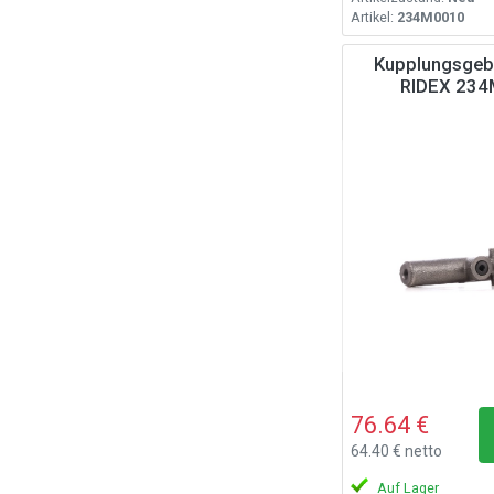
Artikel:
234M0010
Kupplungsgebe
RIDEX 23
76.64 €
64.40 € netto
Auf Lager