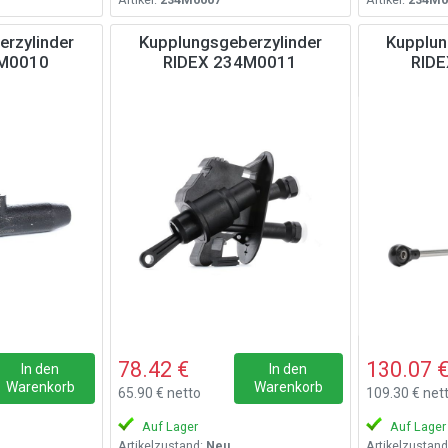
rzylinder
Kupplungsgeberzylinder
Kupplun
4M0010
RIDEX 234M0011
RID
78.42 €
130.07 
In den
In den
Warenkorb
Warenkorb
65.90 € netto
109.30 € net
Auf Lager
Auf Lager
Artikelzustand:
Neu
Artikelzustand