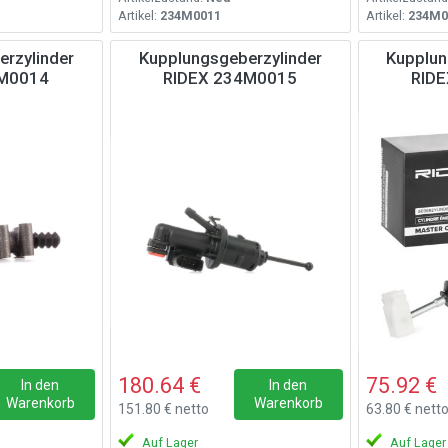
Artikel:
234M0011
Artikel:
234M0
rzylinder
Kupplungsgeberzylinder
Kupplun
4M0014
RIDEX 234M0015
RID
180.64 €
75.92 €
In den
In den
Warenkorb
Warenkorb
151.80 € netto
63.80 € nett
Auf Lager
Auf Lager