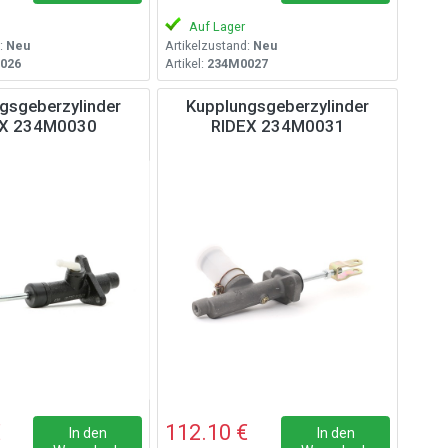
Auf Lager
:
Neu
Artikelzustand:
Neu
026
Artikel:
234M0027
gsgeberzylinder
Kupplungsgeberzylinder
EX 234M0030
RIDEX 234M0031
€
112.10 €
In den
In den