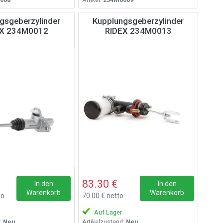
gsgeberzylinder
Kupplungsgeberzylinder
EX 234M0012
RIDEX 234M0013
€
83.30 €
In den
In den
Warenkorb
Warenkorb
to
70.00 € netto
Auf Lager
:
Neu
Artikelzustand:
Neu