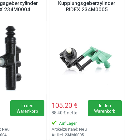
gsgeberzylinder
Kupplungsgeberzylinder
EX 234M0004
RIDEX 234M0005
105.20 €
In den
In den
Warenkorb
Warenkorb
o
88.40 € netto
Auf Lager
:
Neu
Artikelzustand:
Neu
004
Artikel:
234M0005