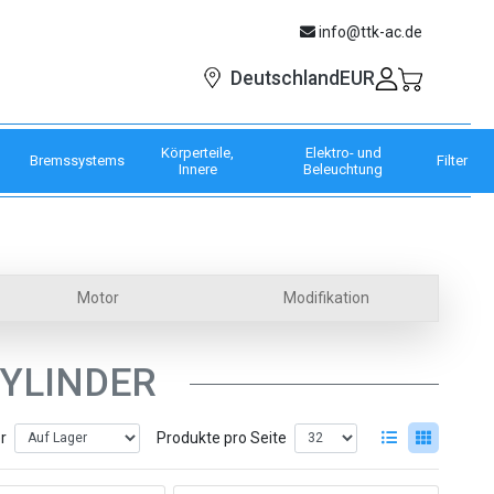
info@ttk-ac.de
EUR
Deutschland
Körperteile,
Elektro- und
Bremssystems
Filter
Innere
Beleuchtung
Motor
Modifikation
YLINDER
er
Produkte pro Seite