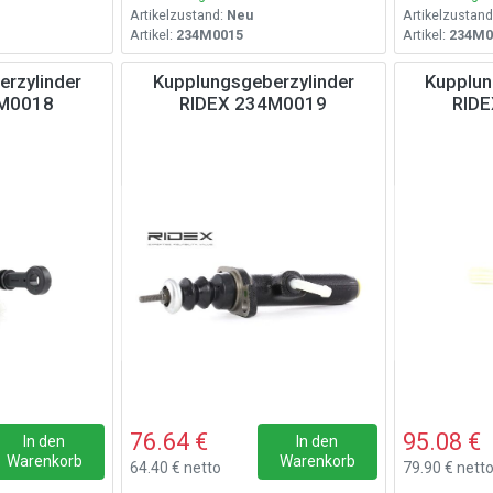
Artikelzustand:
Neu
Artikelzustand
Artikel:
234M0015
Artikel:
234M0
rzylinder
Kupplungsgeberzylinder
Kupplun
4M0018
RIDEX 234M0019
RID
76.64 €
95.08 €
In den
In den
Warenkorb
Warenkorb
64.40 € netto
79.90 € nett