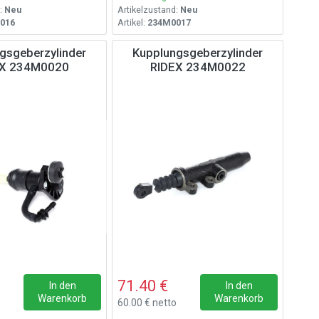
:
Neu
Artikelzustand:
Neu
016
Artikel:
234M0017
gsgeberzylinder
Kupplungsgeberzylinder
EX 234M0020
RIDEX 234M0022
71.40 €
In den
In den
Warenkorb
Warenkorb
o
60.00 € netto