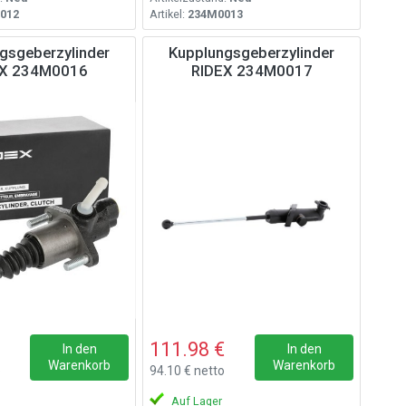
012
Artikel:
234M0013
gsgeberzylinder
Kupplungsgeberzylinder
EX 234M0016
RIDEX 234M0017
111.98 €
In den
In den
Warenkorb
Warenkorb
o
94.10 € netto
Auf Lager