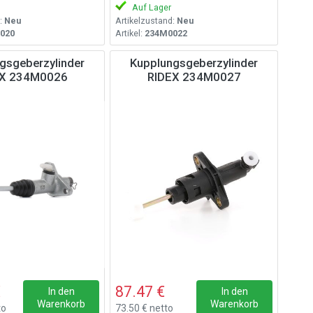
Auf Lager
:
Neu
Artikelzustand:
Neu
020
Artikel:
234M0022
gsgeberzylinder
Kupplungsgeberzylinder
EX 234M0026
RIDEX 234M0027
€
87.47 €
In den
In den
Warenkorb
Warenkorb
to
73.50 € netto