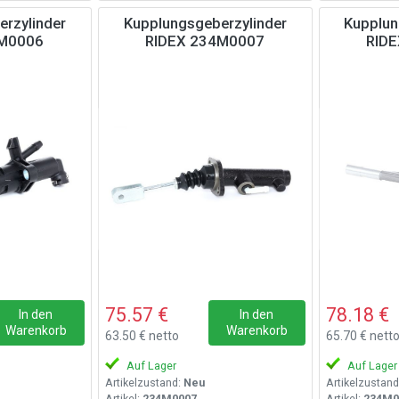
rzylinder
Kupplungsgeberzylinder
Kupplun
4M0006
RIDEX 234M0007
RID
75.57 €
78.18 €
In den
In den
Warenkorb
Warenkorb
63.50 € netto
65.70 € nett
Auf Lager
Auf Lager
Artikelzustand:
Neu
Artikelzustand
Artikel:
234M0007
Artikel:
234M0