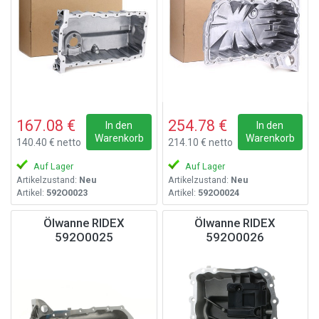
167.08 €
254.78 €
In den
In den
Warenkorb
Warenkorb
140.40 € netto
214.10 € netto
Auf Lager
Auf Lager
Artikelzustand:
Neu
Artikelzustand:
Neu
Artikel:
592O0023
Artikel:
592O0024
Ölwanne RIDEX
Ölwanne RIDEX
592O0025
592O0026