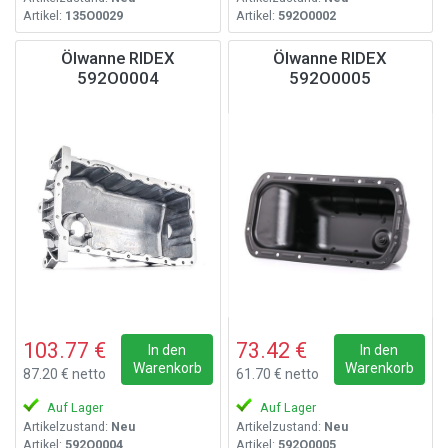
Artikel:
135O0029
Artikel:
592O0002
Ölwanne RIDEX
Ölwanne RIDEX
592O0004
592O0005
103.77 €
73.42 €
In den
In den
Warenkorb
Warenkorb
87.20 € netto
61.70 € netto
Auf Lager
Auf Lager
Artikelzustand:
Neu
Artikelzustand:
Neu
Artikel:
592O0004
Artikel:
592O0005