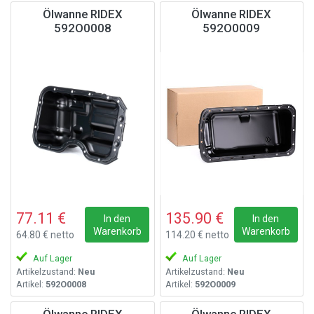
Ölwanne RIDEX
Ölwanne RIDEX
592O0008
592O0009
77.11 €
135.90 €
In den
In den
Warenkorb
Warenkorb
64.80 € netto
114.20 € netto
Auf Lager
Auf Lager
Artikelzustand:
Neu
Artikelzustand:
Neu
Artikel:
592O0008
Artikel:
592O0009