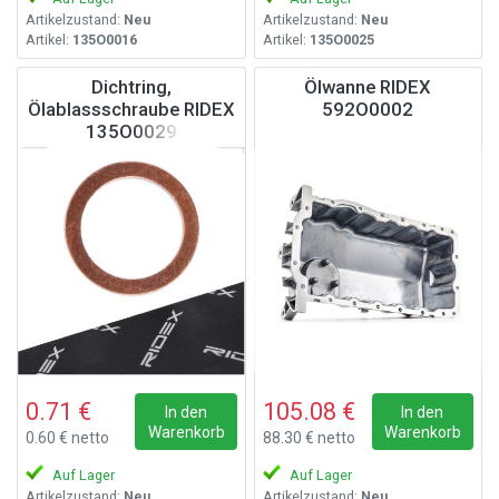
Artikelzustand:
Neu
Artikelzustand:
Neu
Artikel:
135O0016
Artikel:
135O0025
Dichtring,
Ölwanne RIDEX
Ölablassschraube RIDEX
592O0002
135O0029
0.71 €
105.08 €
In den
In den
Warenkorb
Warenkorb
0.60 € netto
88.30 € netto
Auf Lager
Auf Lager
Artikelzustand:
Neu
Artikelzustand:
Neu