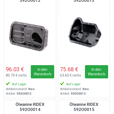
592O0012
592O0013
96.03 €
75.68 €
In den
In den
Warenkorb
Warenkorb
80.70 € netto
63.60 € netto
Auf Lager
Auf Lager
Artikelzustand:
Neu
Artikelzustand:
Neu
Artikel:
592O0012
Artikel:
592O0013
Ölwanne RIDEX
Ölwanne RIDEX
592O0014
592O0015