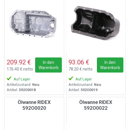
209.92 €
93.06 €
In den
In den
Warenkorb
Warenkorb
176.40 € netto
78.20 € netto
Auf Lager
Auf Lager
Artikelzustand:
Neu
Artikelzustand:
Neu
Artikel:
592O0018
Artikel:
592O0019
Ölwanne RIDEX
Ölwanne RIDEX
592O0020
592O0022