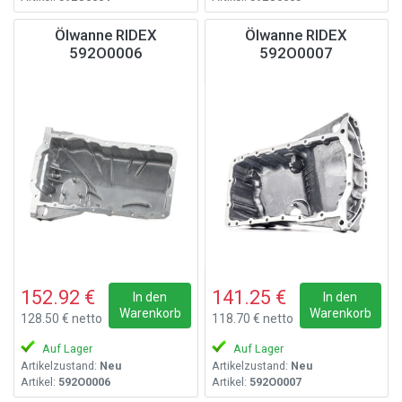
Ölwanne RIDEX
Ölwanne RIDEX
592O0006
592O0007
152.92 €
141.25 €
In den
In den
Warenkorb
Warenkorb
128.50 € netto
118.70 € netto
Auf Lager
Auf Lager
Artikelzustand:
Neu
Artikelzustand:
Neu
Artikel:
592O0006
Artikel:
592O0007