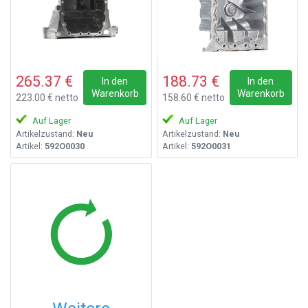
265.37 €
188.73 €
In den
In den
Warenkorb
Warenkorb
223.00 € netto
158.60 € netto
Auf Lager
Auf Lager
Artikelzustand:
Neu
Artikelzustand:
Neu
Artikel:
592O0030
Artikel:
592O0031