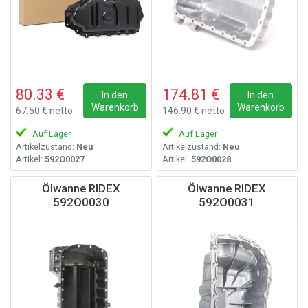
80.33 €
174.81 €
In den
In den
Warenkorb
Warenkorb
67.50 € netto
146.90 € netto
Auf Lager
Auf Lager
Artikelzustand:
Neu
Artikelzustand:
Neu
Artikel:
592O0027
Artikel:
592O0028
Ölwanne RIDEX
Ölwanne RIDEX
592O0030
592O0031