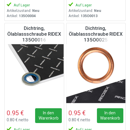
Auf Lager
Auf Lager
Artikelzustand:
Neu
Artikelzustand:
Neu
Artikel:
135O0004
Artikel:
135O0013
Dichtring,
Dichtring,
Ölablassschraube RIDEX
Ölablassschraube RIDEX
135O0016
135O0025
0.95 €
0.95 €
In den
In den
Warenkorb
Warenkorb
0.80 € netto
0.80 € netto
Auf Lager
Auf Lager