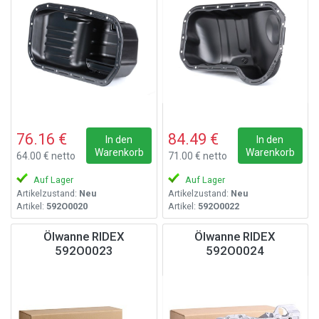
76.16 €
84.49 €
In den
In den
Warenkorb
Warenkorb
64.00 € netto
71.00 € netto
Auf Lager
Auf Lager
Artikelzustand:
Neu
Artikelzustand:
Neu
Artikel:
592O0020
Artikel:
592O0022
Ölwanne RIDEX
Ölwanne RIDEX
592O0023
592O0024