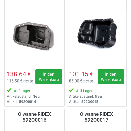
138.64 €
101.15 €
In den
In den
Warenkorb
Warenkorb
116.50 € netto
85.00 € netto
Auf Lager
Auf Lager
Artikelzustand:
Neu
Artikelzustand:
Neu
Artikel:
592O0014
Artikel:
592O0015
Ölwanne RIDEX
Ölwanne RIDEX
592O0016
592O0017