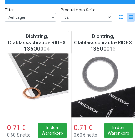
Filter
Produkte pro Seite
Dichtring,
Dichtring,
Ölablassschraube RIDEX
Ölablassschraube RIDEX
135O0004
135O0013
0.71 €
0.71 €
In den
In den
Warenkorb
Warenkorb
0.60 € netto
0.60 € netto