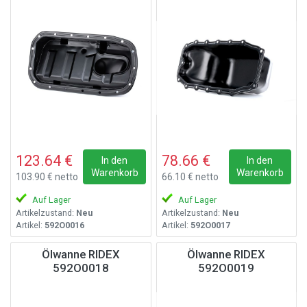
123.64 €
78.66 €
In den
In den
Warenkorb
Warenkorb
103.90 € netto
66.10 € netto
Auf Lager
Auf Lager
Artikelzustand:
Neu
Artikelzustand:
Neu
Artikel:
592O0016
Artikel:
592O0017
Ölwanne RIDEX
Ölwanne RIDEX
592O0018
592O0019