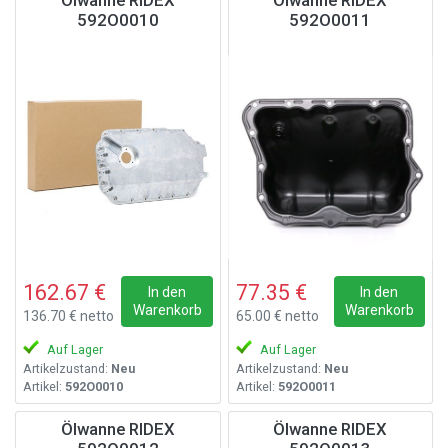
Ölwanne RIDEX
Ölwanne RIDEX
592O0010
592O0011
162.67 €
77.35 €
In den
In den
Warenkorb
Warenkorb
136.70 € netto
65.00 € netto
Auf Lager
Auf Lager
Artikelzustand:
Neu
Artikelzustand:
Neu
Artikel:
592O0010
Artikel:
592O0011
Ölwanne RIDEX
Ölwanne RIDEX