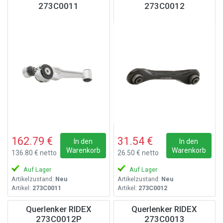
273C0011
273C0012
162.79 €
31.54 €
In den
In den
Warenkorb
Warenkorb
136.80 € netto
26.50 € netto
Auf Lager
Auf Lager
Artikelzustand:
Neu
Artikelzustand:
Neu
Artikel:
273C0011
Artikel:
273C0012
Querlenker RIDEX
Querlenker RIDEX
273C0012P
273C0013