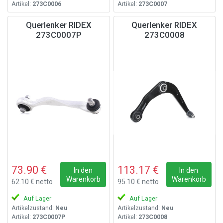
Artikel:
273C0006
Artikel:
273C0007
Querlenker RIDEX
Querlenker RIDEX
273C0007P
273C0008
73.90 €
113.17 €
In den
In den
Warenkorb
Warenkorb
62.10 € netto
95.10 € netto
Auf Lager
Auf Lager
Artikelzustand:
Neu
Artikelzustand:
Neu
Artikel:
273C0007P
Artikel:
273C0008