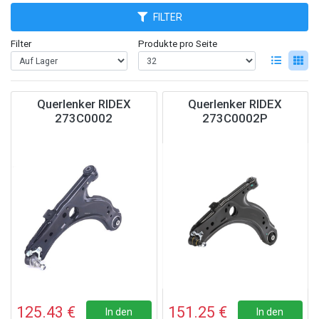
FILTER
Filter
Produkte pro Seite
Querlenker RIDEX
Querlenker RIDEX
273C0002
273C0002P
125.43 €
151.25 €
In den
In den