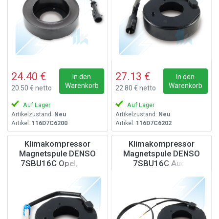
24.40 €
27.13 €
In den
In den
Warenkorb
Warenkorb
20.50 € netto
22.80 € netto
Auf Lager
Auf Lager
Artikelzustand:
Neu
Artikelzustand:
Neu
Artikel:
116D7C6200
Artikel:
116D7C6202
Klimakompressor
Klimakompressor
Magnetspule DENSO
Magnetspule DENSO
7SBU16C Opel, 12V
7SBU16C Audi,
Volkswagen, Seat,
Skoda, 12V