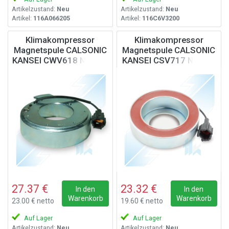
Artikelzustand:
Neu
Artikelzustand:
Neu
Artikel:
116A066205
Artikel:
116C6V3200
Klimakompressor
Klimakompressor
Magnetspule CALSONIC
Magnetspule CALSONIC
KANSEI CWV618 Nissan,
KANSEI CSV717 Nissan,
Infinity, 12V
12V
27.37 €
23.32 €
In den
In den
Warenkorb
Warenkorb
23.00 € netto
19.60 € netto
Auf Lager
Auf Lager
Artikelzustand:
Neu
Artikelzustand:
Neu