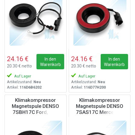
24.16 €
24.16 €
In den
In den
Warenkorb
Warenkorb
20.30 € netto
20.30 € netto
Auf Lager
Auf Lager
Artikelzustand:
Neu
Artikelzustand:
Neu
Artikel:
116D6B6202
Artikel:
116D77H200
Klimakompressor
Klimakompressor
Magnetspule DENSO
Magnetspule DENSO
7SBH17C Ford, 12V
7SAS17C Mercedes,
BMW, 12V