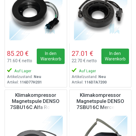
85.20 €
27.01 €
In den
In den
Warenkorb
Warenkorb
71.60 € netto
22.70 € netto
Auf Lager
Auf Lager
Artikelzustand:
Neu
Artikelzustand:
Neu
Artikel:
116D77H201
Artikel:
116D7A7200
Klimakompressor
Klimakompressor
Magnetspule DENSO
Magnetspule DENSO
7SBU16C Alfa Romeo,
7SBU16C Mercedes,
Fiat, Lancia, 12V
BMW, Range Rover, 12V