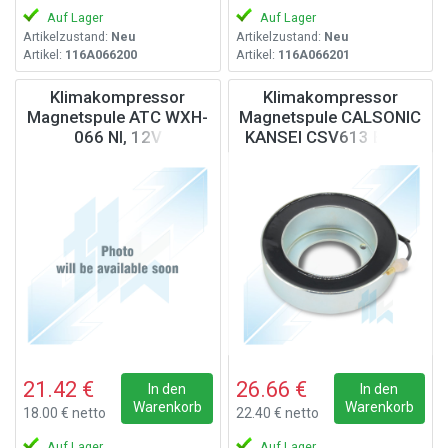
Auf Lager
Auf Lager
Artikelzustand:
Neu
Artikelzustand:
Neu
Artikel:
116A066200
Artikel:
116A066201
Klimakompressor
Klimakompressor
Magnetspule ATC WXH-
Magnetspule CALSONIC
066 NI, 12V
KANSEI CSV613 BMW,
12V
21.42 €
26.66 €
In den
In den
Warenkorb
Warenkorb
18.00 € netto
22.40 € netto
Auf Lager
Auf Lager