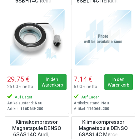
6SBH14C Renault,
6SBL14C Renault, 12V
Nissan, 12V
29.75 €
7.14 €
In den
In den
Warenkorb
Warenkorb
25.00 € netto
6.00 € netto
Auf Lager
Auf Lager
Artikelzustand:
Neu
Artikelzustand:
Neu
Artikel:
116D64H200
Artikel:
116D64L200
Klimakompressor
Klimakompressor
Magnetspule DENSO
Magnetspule DENSO
6SAS14C Audi, 12V
6SAS14C Mercedes,