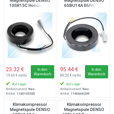
Magnetspule DENSO
Magnetspule DENSO
10SR15C Honda, 12V
6SBU14A BMW, 12V
23.32 €
95.44 €
In den
In den
Warenkorb
Warenkorb
19.60 € netto
80.20 € netto
Auf Lager
Auf Lager
Artikelzustand:
Neu
Artikelzustand:
Neu
Artikel:
116D1S5200
Artikel:
116D64A200
Klimakompressor
Klimakompressor
Magnetspule DENSO
Magnetspule DENSO