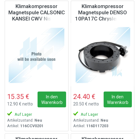
Klimakompressor
Klimakompressor
Magnetspule CALSONIC
Magnetspule DENSO
KANSEI CWV Nissan,
10PA17C Chrysler, 12V
12V
15.35 €
24.40 €
In den
In den
Warenkorb
Warenkorb
12.90 € netto
20.50 € netto
Auf Lager
Auf Lager
Artikelzustand:
Neu
Artikelzustand:
Neu
Artikel:
116CCV0201
Artikel:
116D117203