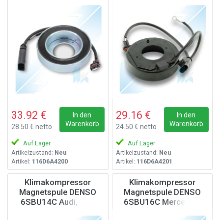
12V
33.92 €
29.16 €
In den
In den
Warenkorb
Warenkorb
28.50 € netto
24.50 € netto
Auf Lager
Auf Lager
Artikelzustand:
Neu
Artikelzustand:
Neu
Artikel:
116D6A4200
Artikel:
116D6A4201
Klimakompressor
Klimakompressor
Magnetspule DENSO
Magnetspule DENSO
6SBU14C Audi, 12V
6SBU16C Mercedes,
12V