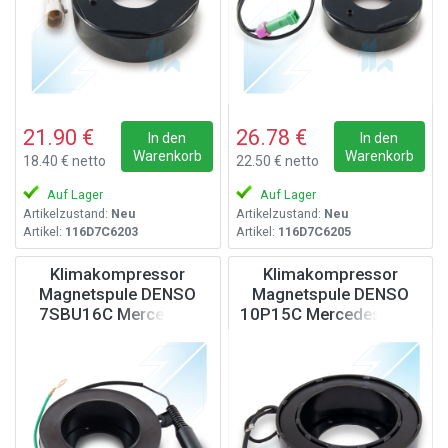
21.90 €
26.78 €
In den
In den
Warenkorb
Warenkorb
18.40 € netto
22.50 € netto
Auf Lager
Auf Lager
Artikelzustand:
Neu
Artikelzustand:
Neu
Artikel:
116D7C6203
Artikel:
116D7C6205
Klimakompressor
Klimakompressor
Magnetspule DENSO
Magnetspule DENSO
7SBU16C Mercedes,
10P15C Mercedes, 12V
24V