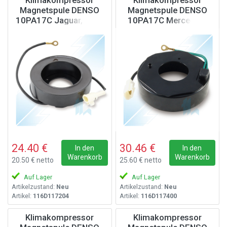
Klimakompressor
Klimakompressor
Magnetspule DENSO
Magnetspule DENSO
10PA17C Jaguar, Land
10PA17C Mercedes-
Rover, 12V
Benz Truck, John Deere,
John Deere, Iveco,
Komatsu, Caterpillar,
24V
24.40 €
30.46 €
In den
In den
Warenkorb
Warenkorb
20.50 € netto
25.60 € netto
Auf Lager
Auf Lager
Artikelzustand:
Neu
Artikelzustand:
Neu
Artikel:
116D117204
Artikel:
116D117400
Klimakompressor
Klimakompressor