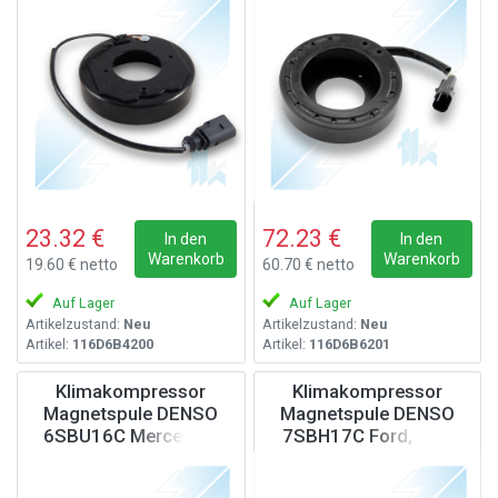
23.32 €
72.23 €
In den
In den
Warenkorb
Warenkorb
19.60 € netto
60.70 € netto
Auf Lager
Auf Lager
Artikelzustand:
Neu
Artikelzustand:
Neu
Artikel:
116D6B4200
Artikel:
116D6B6201
Klimakompressor
Klimakompressor
Magnetspule DENSO
Magnetspule DENSO
6SBU16C Mercedes,
7SBH17C Ford, 12V
12V