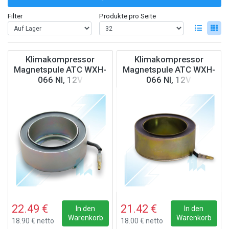
Filter
Produkte pro Seite
Klimakompressor
Klimakompressor
Magnetspule ATC WXH-
Magnetspule ATC WXH-
066 NI, 12V
066 NI, 12V
22.49 €
21.42 €
In den
In den
Warenkorb
Warenkorb
18.90 € netto
18.00 € netto