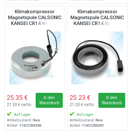
Klimakompressor
Klimakompressor
Magnetspule CALSONIC
Magnetspule CALSONIC
KANSEI CR14 Nissan,
KANSEI CR14 Nissan,
Infinity, 12V
12V
25.35 €
25.23 €
In den
In den
Warenkorb
Warenkorb
21.30 € netto
21.20 € netto
Auf Lager
Auf Lager
Artikelzustand:
Neu
Artikelzustand:
Neu
Artikel:
116CCR4200
Artikel:
116CCR4201