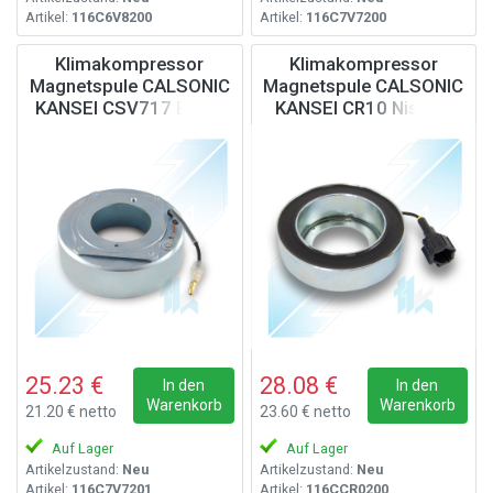
Artikel:
116C6V8200
Artikel:
116C7V7200
Klimakompressor
Klimakompressor
Magnetspule CALSONIC
Magnetspule CALSONIC
KANSEI CSV717 BMW,
KANSEI CR10 Nissan,
12V
12V
25.23 €
28.08 €
In den
In den
Warenkorb
Warenkorb
21.20 € netto
23.60 € netto
Auf Lager
Auf Lager
Artikelzustand:
Neu
Artikelzustand:
Neu
Artikel:
116C7V7201
Artikel:
116CCR0200