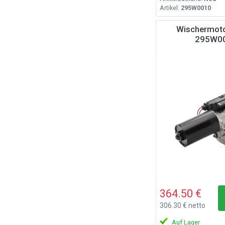
Artikel:
295W0010
Wischermoto
295W0
364.50 €
306.30 € netto
Auf Lager