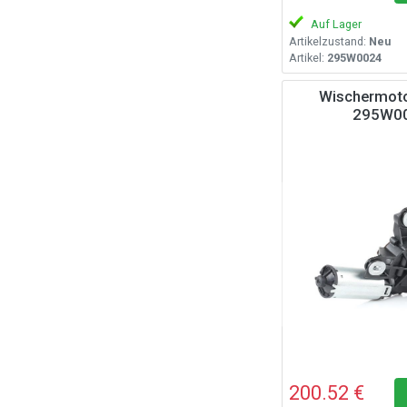
Auf Lager
Artikelzustand:
Neu
Artikel:
295W0024
Wischermoto
295W0
200.52 €