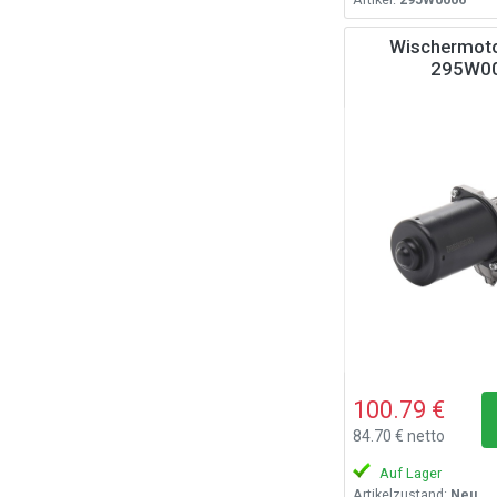
Wischermoto
295W0
100.79 €
84.70 € netto
Auf Lager
Artikelzustand:
Neu