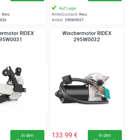
Auf Lager
:
Neu
Artikelzustand:
Neu
026
Artikel:
295W0027
ermotor RIDEX
Wischermotor RIDEX
95W0031
295W0032
€
133.99 €
In den
In den