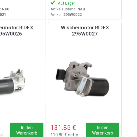
Auf Lager
:
Neu
Artikelzustand:
Neu
021
Artikel:
295W0022
ermotor RIDEX
Wischermotor RIDEX
95W0026
295W0027
€
131.85 €
In den
In den
Warenkorb
Warenkorb
to
110.80 € netto