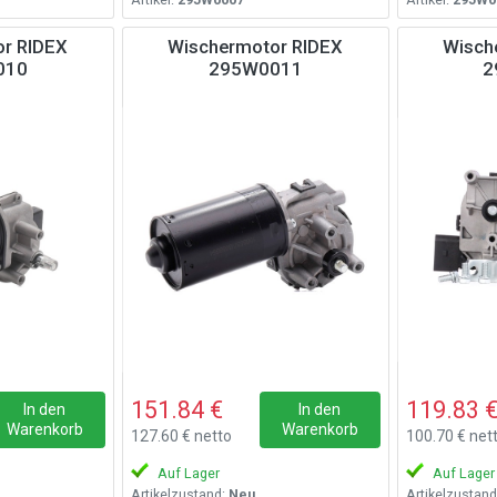
r RIDEX
Wischermotor RIDEX
Wisch
010
295W0011
2
151.84 €
119.83 
In den
In den
Warenkorb
Warenkorb
127.60 € netto
100.70 € net
Auf Lager
Auf Lager
Artikelzustand:
Neu
Artikelzustand