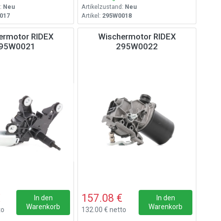
:
Neu
Artikelzustand:
Neu
017
Artikel:
295W0018
ermotor RIDEX
Wischermotor RIDEX
95W0021
295W0022
€
157.08 €
In den
In den
Warenkorb
Warenkorb
to
132.00 € netto