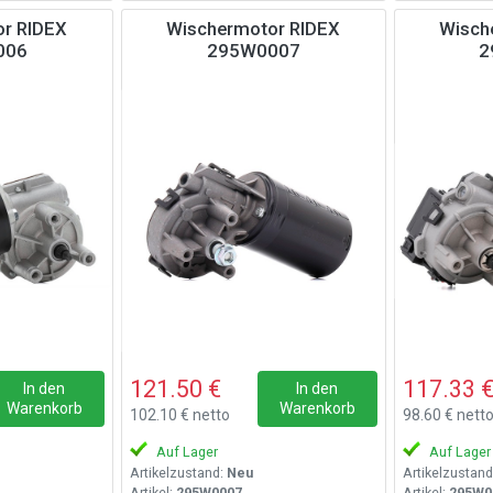
r RIDEX
Wischermotor RIDEX
Wisch
006
295W0007
2
121.50 €
117.33 
In den
In den
Warenkorb
Warenkorb
102.10 € netto
98.60 € nett
Auf Lager
Auf Lager
Artikelzustand:
Neu
Artikelzustand
Artikel:
295W0007
Artikel:
295W0