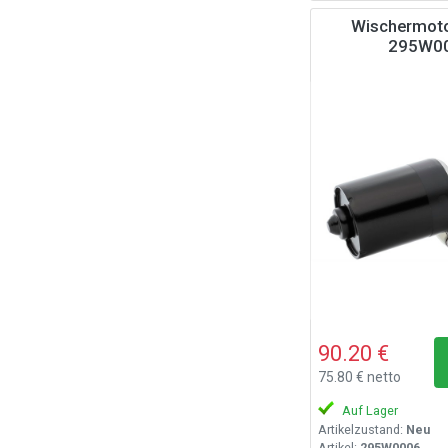
Wischermoto
295W0
90.20 €
75.80 € netto
Auf Lager
Artikelzustand:
Neu
Artikel:
295W0006