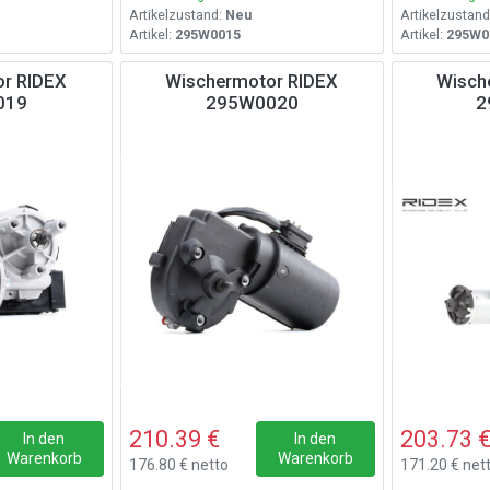
Artikelzustand:
Neu
Artikelzustand
Artikel:
295W0015
Artikel:
295W0
r RIDEX
Wischermotor RIDEX
Wisch
019
295W0020
2
210.39 €
203.73 
In den
In den
Warenkorb
Warenkorb
176.80 € netto
171.20 € net