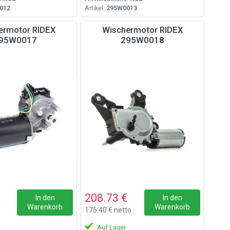
012
Artikel:
295W0013
ermotor RIDEX
Wischermotor RIDEX
95W0017
295W0018
€
208.73 €
In den
In den
Warenkorb
Warenkorb
o
175.40 € netto
Auf Lager