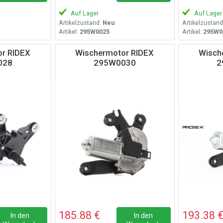
Auf Lager
Auf Lager
Artikelzustand:
Neu
Artikelzustand
Artikel:
295W0025
Artikel:
295W0
r RIDEX
Wischermotor RIDEX
Wisch
028
295W0030
2
185.88 €
193.38 
In den
In den