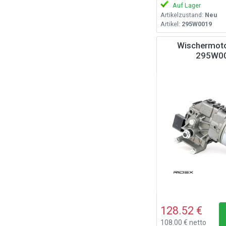
Auf Lager
Artikelzustand:
Neu
Artikel:
295W0019
Wischermoto
295W0
128.52 €
108.00 € netto