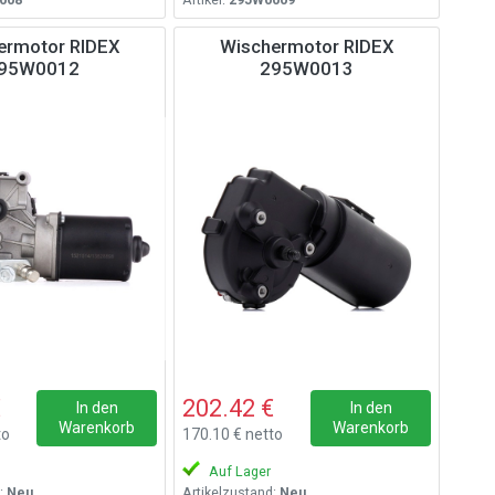
ermotor RIDEX
Wischermotor RIDEX
95W0012
295W0013
€
202.42 €
In den
In den
Warenkorb
Warenkorb
to
170.10 € netto
Auf Lager
:
Neu
Artikelzustand:
Neu