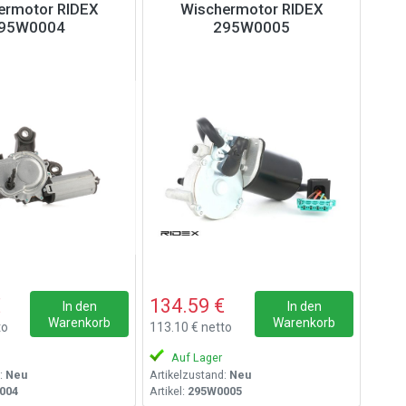
ermotor RIDEX
Wischermotor RIDEX
95W0004
295W0005
€
134.59 €
In den
In den
Warenkorb
Warenkorb
to
113.10 € netto
Auf Lager
:
Neu
Artikelzustand:
Neu
004
Artikel:
295W0005