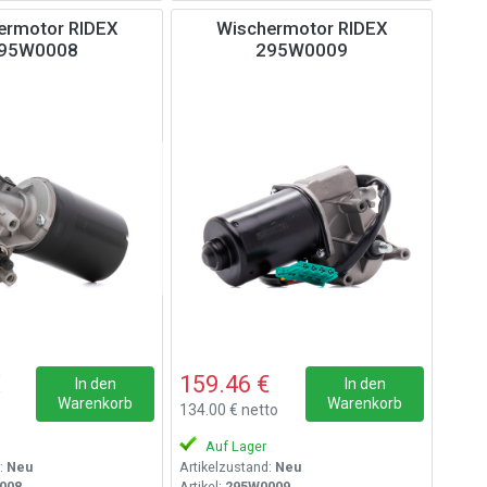
ermotor RIDEX
Wischermotor RIDEX
95W0008
295W0009
€
159.46 €
In den
In den
Warenkorb
Warenkorb
o
134.00 € netto
Auf Lager
:
Neu
Artikelzustand:
Neu
008
Artikel:
295W0009