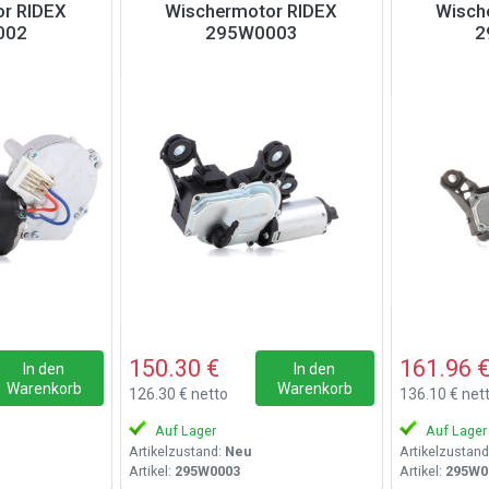
r RIDEX
Wischermotor RIDEX
Wisch
002
295W0003
2
150.30 €
161.96 
In den
In den
Warenkorb
Warenkorb
126.30 € netto
136.10 € net
Auf Lager
Auf Lager
Artikelzustand:
Neu
Artikelzustand
Artikel:
295W0003
Artikel:
295W0