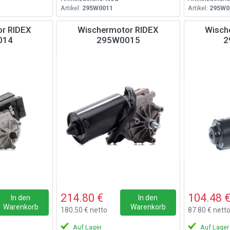
Artikel:
295W0011
Artikel:
295W0
r RIDEX
Wischermotor RIDEX
Wisch
014
295W0015
2
214.80 €
104.48 
In den
In den
Warenkorb
Warenkorb
180.50 € netto
87.80 € nett
Auf Lager
Auf Lager