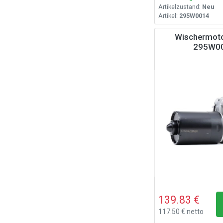
Artikelzustand:
Neu
Artikel:
295W0014
Wischermoto
295W0
139.83 €
117.50 € netto