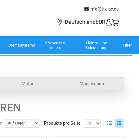
info@ttk-ac.de
EUR
Deutschland
Körperteile,
Elektro- und
Bremssystems
Filter
Innere
Beleuchtung
Motor
Modifikation
REN
er
Produkte pro Seite