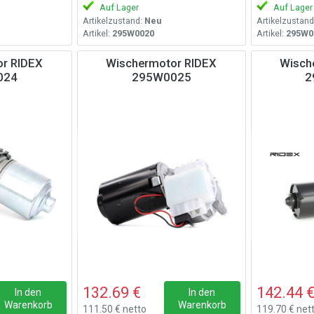
Auf Lager
Auf Lager
Artikelzustand:
Neu
Artikelzustand
Artikel:
295W0020
Artikel:
295W0
r RIDEX
Wischermotor RIDEX
Wisch
024
295W0025
2
132.69 €
142.44 
In den
In den
Warenkorb
Warenkorb
111.50 € netto
119.70 € net