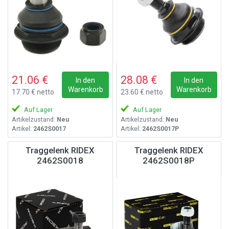
21.06 €
28.08 €
In den
In den
Warenkorb
Warenkorb
17.70 € netto
23.60 € netto
Auf Lager
Auf Lager
Artikelzustand:
Neu
Artikelzustand:
Neu
Artikel:
2462S0017
Artikel:
2462S0017P
Traggelenk RIDEX
Traggelenk RIDEX
2462S0018
2462S0018P