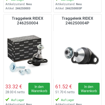
Artikelzustand:
Neu
Artikelzustand:
Neu
Artikel:
2462S0003
Artikel:
2462S0003P
Traggelenk RIDEX
Traggelenk RIDEX
2462S0004
2462S0004P
33.32 €
61.52 €
In den
In den
Warenkorb
Warenkorb
28.00 € netto
51.70 € netto
Auf Lager
Auf Lager
Artikelzustand:
Neu
Artikelzustand:
Neu