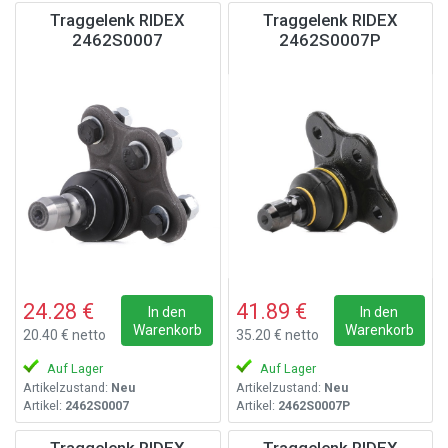
Traggelenk RIDEX
Traggelenk RIDEX
2462S0007
2462S0007P
24.28 €
41.89 €
In den
In den
Warenkorb
Warenkorb
20.40 € netto
35.20 € netto
Auf Lager
Auf Lager
Artikelzustand:
Neu
Artikelzustand:
Neu
Artikel:
2462S0007
Artikel:
2462S0007P