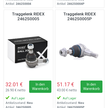
Artikel:
2462S0004
Artikel:
2462S0004P
Traggelenk RIDEX
Traggelenk RIDEX
2462S0005
2462S0005P
32.01 €
51.17 €
In den
In den
Warenkorb
Warenkorb
26.90 € netto
43.00 € netto
Auf Lager
Auf Lager
Artikelzustand:
Neu
Artikelzustand:
Neu
Artikel:
2462S0005
Artikel:
2462S0005P