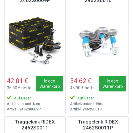
2462S0009P
2462S0010
42.01 €
54.62 €
In den
In den
Warenkorb
Warenkorb
35.30 € netto
45.90 € netto
Auf Lager
Auf Lager
Artikelzustand:
Neu
Artikelzustand:
Neu
Artikel:
2462S0009P
Artikel:
2462S0010
Traggelenk RIDEX
Traggelenk RIDEX
2462S0011
2462S0011P