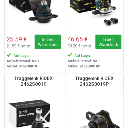
25.59 €
46.65 €
In den
In den
Warenkorb
Warenkorb
21.50 € netto
39.20 € netto
Auf Lager
Auf Lager
Artikelzustand:
Neu
Artikelzustand:
Neu
Artikel:
2462S0018
Artikel:
2462S0018P
Traggelenk RIDEX
Traggelenk RIDEX
2462S0019
2462S0019P