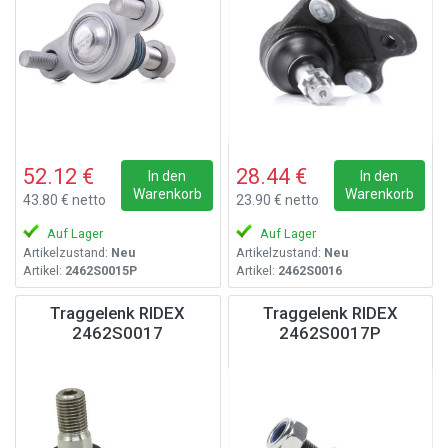
52.12 €
28.44 €
In den
In den
Warenkorb
Warenkorb
43.80 € netto
23.90 € netto
Auf Lager
Auf Lager
Artikelzustand:
Neu
Artikelzustand:
Neu
Artikel:
2462S0015P
Artikel:
2462S0016
Traggelenk RIDEX
Traggelenk RIDEX
2462S0017
2462S0017P