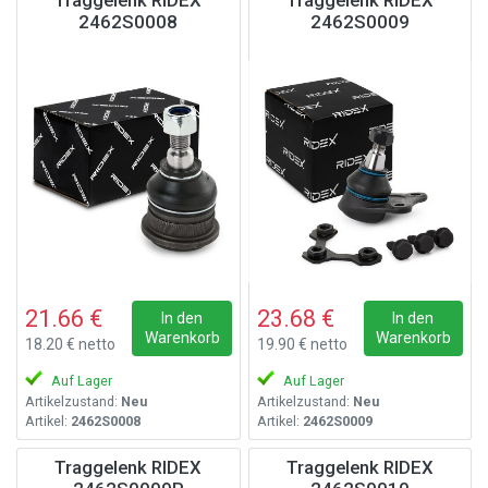
Traggelenk RIDEX
Traggelenk RIDEX
2462S0008
2462S0009
21.66 €
23.68 €
In den
In den
Warenkorb
Warenkorb
18.20 € netto
19.90 € netto
Auf Lager
Auf Lager
Artikelzustand:
Neu
Artikelzustand:
Neu
Artikel:
2462S0008
Artikel:
2462S0009
Traggelenk RIDEX
Traggelenk RIDEX