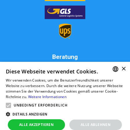
Beratung
×
MW Live KFZ Teile GmbH
Diese Webseite verwendet Cookies.
Zum Hahnenbusch 8
Wir verwenden Cookies, um die Benutzerfreundlichkeit unserer
31234 Edemissen
GERMAN
Website zu verbessern. Durch die weitere Nutzung unserer Webseite
Deutschland
stimmen Sie der Verwendung von Cookies gemäß unserer Cookie-
info@ttk-ac.de
RUSSIAN
Richtlinie zu.
Weitere Informationen
GERMAN
UNBEDINGT ERFORDERLICH
POLISH
DETAILS ANZEIGEN
Seitenverzeichnis
ALLE AKZEPTIEREN
ALLE ABLEHNEN