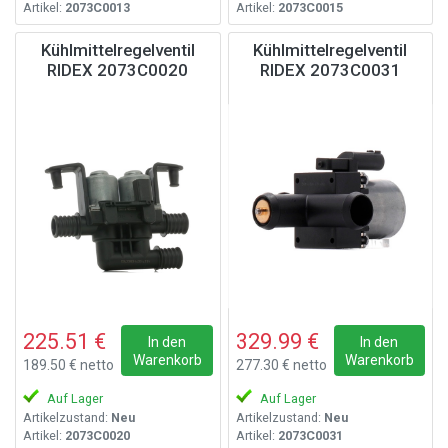
Artikel:
2073C0013
Artikel:
2073C0015
Kühlmittelregelventil
Kühlmittelregelventil
RIDEX 2073C0020
RIDEX 2073C0031
225.51 €
329.99 €
In den
In den
Warenkorb
Warenkorb
189.50 € netto
277.30 € netto
Auf Lager
Auf Lager
Artikelzustand:
Neu
Artikelzustand:
Neu
Artikel:
2073C0020
Artikel:
2073C0031