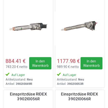
884.41 €
1177.98 €
In den
In den
Warenkorb
Warenkorb
743.20 € netto
989.90 € netto
Auf Lager
Auf Lager
Artikelzustand:
Neu
Artikelzustand:
Neu
Artikel:
3902I0049R
Artikel:
3902I0053R
Einspritzdüse RIDEX
Einspritzdüse RIDEX
3902I0056R
3902I0066R