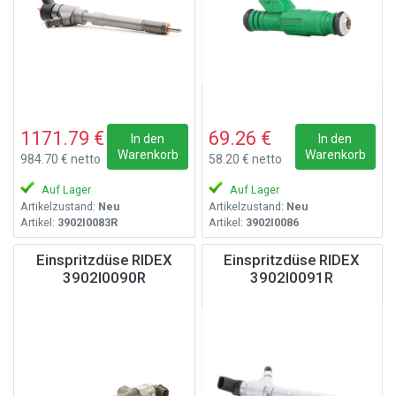
1171.79 €
69.26 €
In den
In den
Warenkorb
Warenkorb
984.70 € netto
58.20 € netto
Auf Lager
Auf Lager
Artikelzustand:
Neu
Artikelzustand:
Neu
Artikel:
3902I0083R
Artikel:
3902I0086
Einspritzdüse RIDEX
Einspritzdüse RIDEX
3902I0090R
3902I0091R