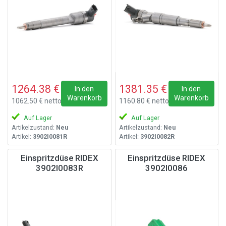
1264.38 €
1381.35 €
In den
In den
Warenkorb
Warenkorb
1062.50 € netto
1160.80 € netto
Auf Lager
Auf Lager
Artikelzustand:
Neu
Artikelzustand:
Neu
Artikel:
3902I0081R
Artikel:
3902I0082R
Einspritzdüse RIDEX
Einspritzdüse RIDEX
3902I0083R
3902I0086