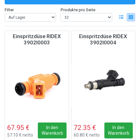
Filter
Produkte pro Seite
Einspritzdüse RIDEX
Einspritzdüse RIDEX
3902I0003
3902I0004
67.95 €
72.35 €
In den
In den
Warenkorb
Warenkorb
57.10 € netto
60.80 € netto