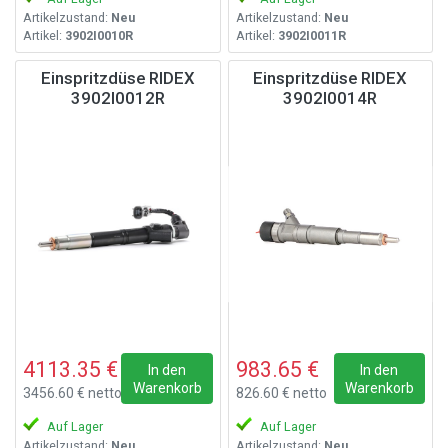
Artikelzustand:
Neu
Artikelzustand:
Neu
Artikel:
3902I0010R
Artikel:
3902I0011R
Einspritzdüse RIDEX
Einspritzdüse RIDEX
3902I0012R
3902I0014R
4113.35 €
983.65 €
In den
In den
Warenkorb
Warenkorb
3456.60 € netto
826.60 € netto
Auf Lager
Auf Lager
Artikelzustand:
Neu
Artikelzustand:
Neu