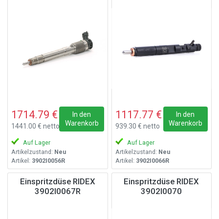
1714.79 €
1117.77 €
In den
In den
Warenkorb
Warenkorb
1441.00 € netto
939.30 € netto
Auf Lager
Auf Lager
Artikelzustand:
Neu
Artikelzustand:
Neu
Artikel:
3902I0056R
Artikel:
3902I0066R
Einspritzdüse RIDEX
Einspritzdüse RIDEX
3902I0067R
3902I0070