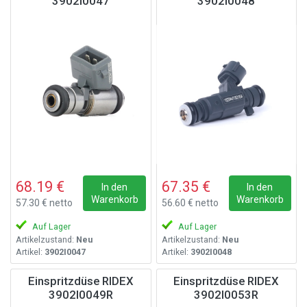
3902I0047
3902I0048
68.19 €
67.35 €
In den
In den
Warenkorb
Warenkorb
57.30 € netto
56.60 € netto
Auf Lager
Auf Lager
Artikelzustand:
Neu
Artikelzustand:
Neu
Artikel:
3902I0047
Artikel:
3902I0048
Einspritzdüse RIDEX
Einspritzdüse RIDEX
3902I0049R
3902I0053R