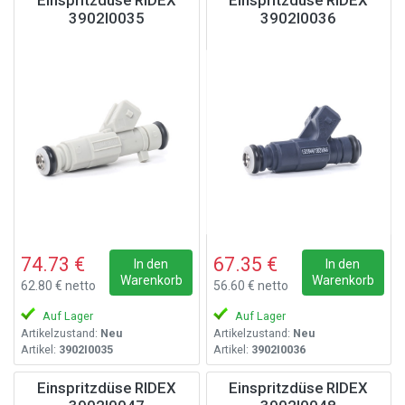
Einspritzdüse RIDEX
Einspritzdüse RIDEX
3902I0035
3902I0036
74.73 €
67.35 €
In den
In den
Warenkorb
Warenkorb
62.80 € netto
56.60 € netto
Auf Lager
Auf Lager
Artikelzustand:
Neu
Artikelzustand:
Neu
Artikel:
3902I0035
Artikel:
3902I0036
Einspritzdüse RIDEX
Einspritzdüse RIDEX