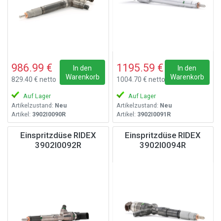
986.99 €
1195.59 €
In den
In den
Warenkorb
Warenkorb
829.40 € netto
1004.70 € netto
Auf Lager
Auf Lager
Artikelzustand:
Neu
Artikelzustand:
Neu
Artikel:
3902I0090R
Artikel:
3902I0091R
Einspritzdüse RIDEX
Einspritzdüse RIDEX
3902I0092R
3902I0094R