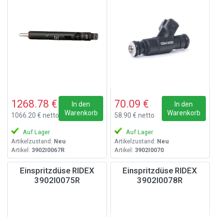
1268.78 €
70.09 €
In den
In den
Warenkorb
Warenkorb
1066.20 € netto
58.90 € netto
Auf Lager
Auf Lager
Artikelzustand:
Neu
Artikelzustand:
Neu
Artikel:
3902I0067R
Artikel:
3902I0070
Einspritzdüse RIDEX
Einspritzdüse RIDEX
3902I0075R
3902I0078R