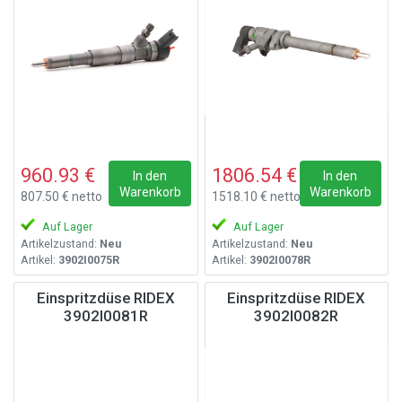
960.93 €
1806.54 €
In den
In den
Warenkorb
Warenkorb
807.50 € netto
1518.10 € netto
Auf Lager
Auf Lager
Artikelzustand:
Neu
Artikelzustand:
Neu
Artikel:
3902I0075R
Artikel:
3902I0078R
Einspritzdüse RIDEX
Einspritzdüse RIDEX
3902I0081R
3902I0082R