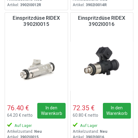
Artikel:
3902I0012R
Artikel:
3902I0014R
Einspritzdüse RIDEX
Einspritzdüse RIDEX
3902I0015
3902I0016
76.40 €
72.35 €
In den
In den
Warenkorb
Warenkorb
64.20 € netto
60.80 € netto
Auf Lager
Auf Lager
Artikelzustand:
Neu
Artikelzustand:
Neu
Artikel:
3902I0015
Artikel:
3902I0016