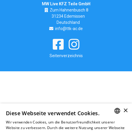
MW Live KFZ Teile GmbH
Zum Hahnenbusch 8
31234 Edemissen
Deutschland
info@ttk-ac.de
Seitenverzeichnis
×
Diese Webseite verwendet Cookies.
Wir verwenden Cookies, um die Benutzerfreundlichkeit unserer
GERMAN
Website zu verbessern. Durch die weitere Nutzung unserer Webseite