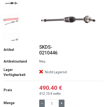
Zurück
Weite
SKDS-
Artikel
0210446
Artikelzustand
Neu
Lager
Nicht Lagernd
Verfügbarkeit
490.40 €
Preis
412.10 € netto
Menge
–
+