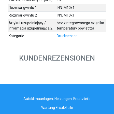
Zakres pomiarowy od [kPa]
10,0
Rozmiar gwintu 1
INN. M10x1
Rozmiar gwintu 2
INN. M10x1
Artykuł uzupełniający /
bez zintegrowanego czujnika
informacja uzupełniająca 2
temperatury powietrza
Kategorie
Drucksensor
KUNDENREZENSIONEN
Autoklimaanlagen, Heizungen, Ersatzteile
Wartung Ersatzteile