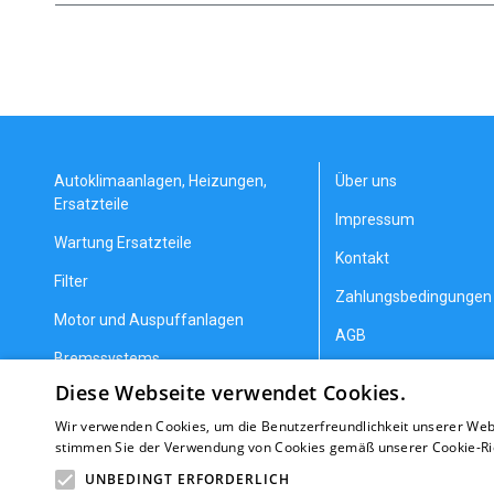
Autoklimaanlagen, Heizungen,
Über uns
Ersatzteile
Impressum
Wartung Ersatzteile
Kontakt
Filter
Zahlungsbedingungen 
Motor und Auspuffanlagen
AGB
Bremssystems
Datenschutzerklärung
Diese Webseite verwendet Cookies.
Lenkung und Aufhängung
Allgemeine Geschäfts
Wir verwenden Cookies, um die Benutzerfreundlichkeit unserer Web
Getriebeteile
Erstattung/Gewährlei
stimmen Sie der Verwendung von Cookies gemäß unserer Cookie-Rich
Heizung und Kühlung
Nachrichten
UNBEDINGT ERFORDERLICH