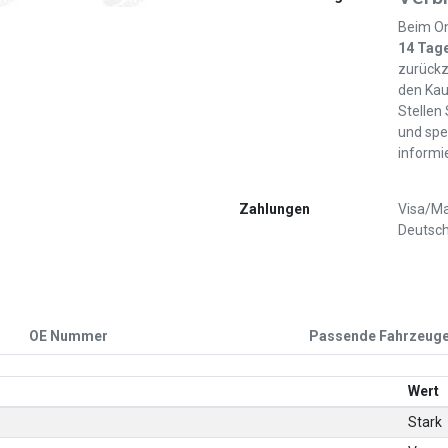
Beim On
14 Tag
zurückz
den Kau
Stellen
und spe
informi
Zahlungen
Visa/Ma
Deutsch
OE Nummer
Passende Fahrzeug
Wert
Stark