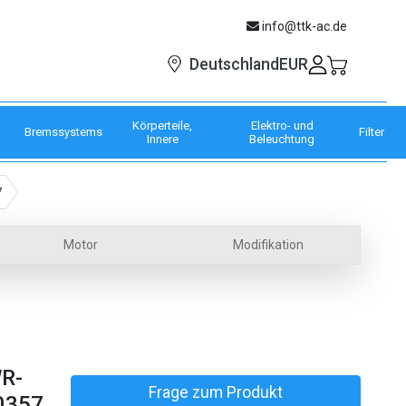
info@ttk-ac.de
EUR
Deutschland
Körperteile,
Elektro- und
Bremssystems
Filter
Innere
Beleuchtung
7
Motor
Modifikation
R-
Frage zum Produkt
0357