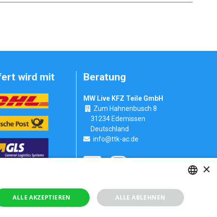
fert wird mit
Beratung
MW Live KFZ Teile GmbH
Zum Hahnenbusch 8
31234 Edemissen
Deutschland
info@ttk-ac.de
×
Seitenverzeichnis
GERMAN
ALLE AKZEPTIEREN
ALLE ABLEHNEN
RUSSIAN