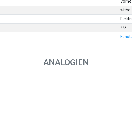
Vorne 
withou
Elektr
2/3
Fenste
ANALOGIEN