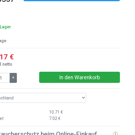
 Lager
age
17 €
€ netto
In den Warenkorb
+
10.71 €
et
7.02 €
raucherschutz beim Online-Einkauf