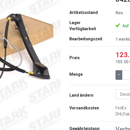
Artikelzustand
Neu
Lager
Auf
Verfügbarkeit
Bearbeitungszeit
1 werkt
123.
Preis
Weiter
103.50 
Menge
–
Land ändern
Versandkosten
FedEx
DHLPak
Verb
Gewährleistung