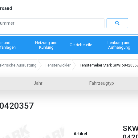
ersand
or und
Heizung und
Lenkung und
Getriebeteile
fanlagen
Kühlung
Aufhängung
ektrische Ausrüstung
Fensterwickler
Fensterheber Stark SKWR-042035
Jahr
Fahrzeugtyp
0420357
SKW
Artikel
042