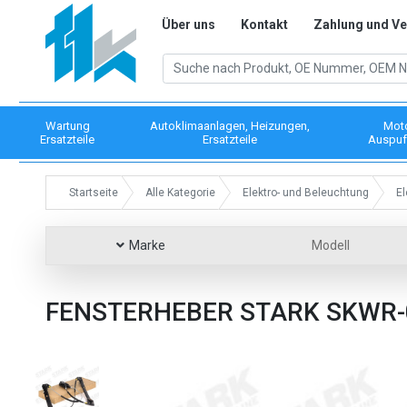
Über uns
Kontakt
Zahlung und V
Wartung
Autoklimaanlagen, Heizungen,
Mot
Ersatzteile
Ersatzteile
Auspuf
Startseite
Alle Kategorie
Elektro- und Beleuchtung
El
Marke
Modell
FENSTERHEBER STARK SKWR-