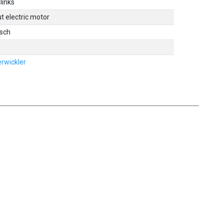
links
t electric motor
isch
rwickler