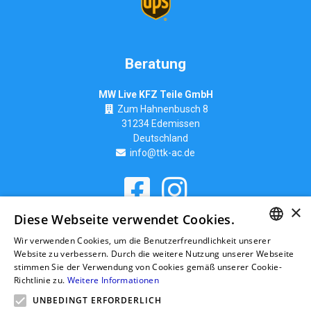
Beratung
MW Live KFZ Teile GmbH
Zum Hahnenbusch 8
31234 Edemissen
Deutschland
info@ttk-ac.de
×
Seitenverzeichnis
Diese Webseite verwendet Cookies.
Wir verwenden Cookies, um die Benutzerfreundlichkeit unserer
GERMAN
Website zu verbessern. Durch die weitere Nutzung unserer Webseite
stimmen Sie der Verwendung von Cookies gemäß unserer Cookie-
RUSSIAN
Richtlinie zu.
Weitere Informationen
GERMAN
UNBEDINGT ERFORDERLICH