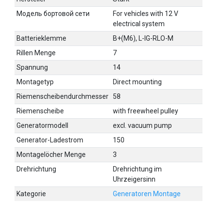
Модель бортовой сети
For vehicles with 12 V
electrical system
Batterieklemme
B+(M6), L-IG-RLO-M
Rillen Menge
7
Spannung
14
Montagetyp
Direct mounting
Riemenscheibendurchmesser
58
Riemenscheibe
with freewheel pulley
Generatormodell
excl. vacuum pump
Generator-Ladestrom
150
Montagelöcher Menge
3
Drehrichtung
Drehrichtung im
Uhrzeigersinn
Kategorie
Generatoren Montage