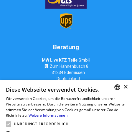
Beratung
MW Live KFZ Teile GmbH
Zum Hahnenbusch 8
31234 Edemissen
Deutschland
×
info@ttk-ac.de
Diese Webseite verwendet Cookies.
Wir verwenden Cookies, um die Benutzerfreundlichkeit unserer
GERMAN
Website zu verbessern. Durch die weitere Nutzung unserer Webseite
stimmen Sie der Verwendung von Cookies gemäß unserer Cookie-
Seitenverzeichnis
RUSSIAN
Richtlinie zu.
Weitere Informationen
GERMAN
UNBEDINGT ERFORDERLICH