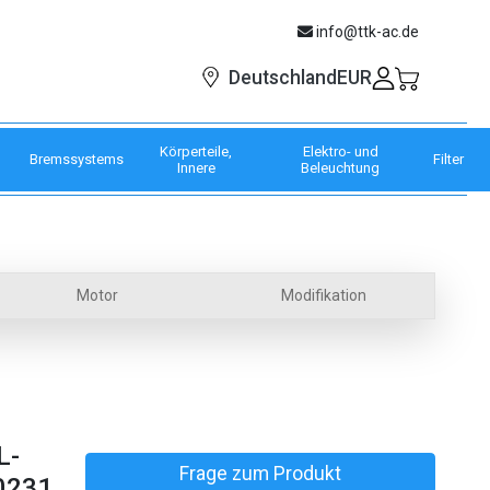
info@ttk-ac.de
EUR
Deutschland
Körperteile,
Elektro- und
Bremssystems
Filter
Innere
Beleuchtung
Motor
Modifikation
L-
Frage zum Produkt
0231