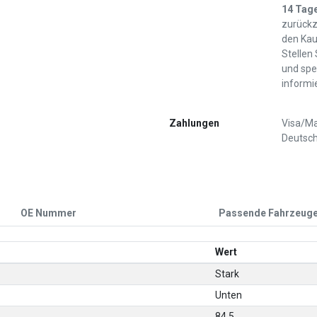
14 Tag
zurückz
den Kau
Stellen
und spe
informi
Zahlungen
Visa/Ma
Deutsch
OE Nummer
Passende Fahrzeug
Wert
Stark
Unten
84,5