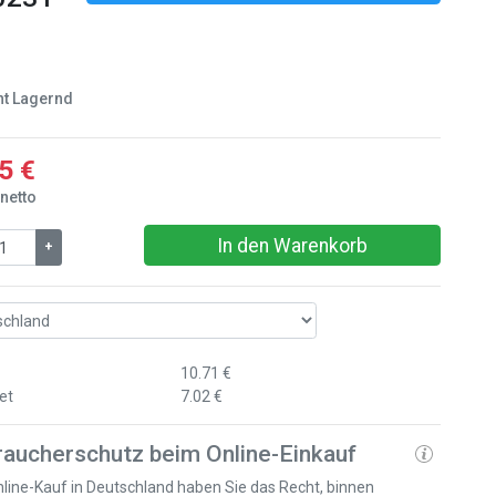
ht Lagernd
5 €
 netto
In den Warenkorb
+
10.71 €
et
7.02 €
raucherschutz beim Online-Einkauf
line-Kauf in Deutschland haben Sie das Recht, binnen