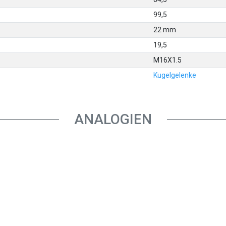
99,5
22 mm
19,5
M16X1.5
Kugelgelenke
ANALOGIEN