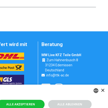
fert wird mit
Beratung
MW Live KFZ Teile GmbH
Zum Hahnenbusch 8
31234 Edemissen
Deutschland
info@ttk-ac.de
×
Seitenverzeichnis
GERMAN
ALLE AKZEPTIEREN
ALLE ABLEHNEN