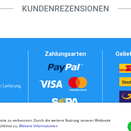
KUNDENREZENSIONEN
Zahlungsarten
Gelie
/ Lieferung
Vorkasse
bedingungen
site zu verbessern. Durch die weitere Nutzung unserer Webseite
stung
Rechnung
tlinie zu.
Weitere Informationen