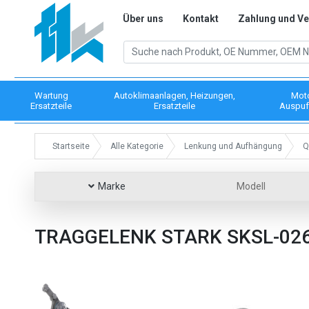
Über uns
Kontakt
Zahlung und V
Wartung
Autoklimaanlagen, Heizungen,
Mot
Ersatzteile
Ersatzteile
Auspuf
Startseite
Alle Kategorie
Lenkung und Aufhängung
Q
Marke
Modell
TRAGGELENK STARK SKSL-02