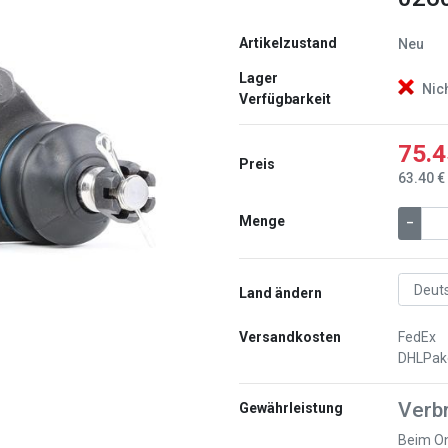
Artikelzustand
Neu
Lager
Nic
Verfügbarkeit
Weiter
75.4
Preis
63.40 €
Menge
–
Land ändern
Versandkosten
FedEx
DHLPak
Verb
Gewährleistung
Beim On