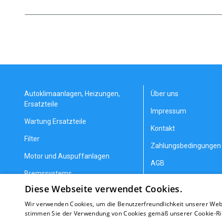
Autoklimaanlagen, Heizungen,
Über uns
Ersatzteile
Impressum
Wartung Ersatzteile
Kontakt
Filter
Zahlungsbedingungen 
Motor und Auspuffanlagen
AGB
Bremssystems
Datenschutzerklärung
Diese Webseite verwendet Cookies.
Lenkung und Aufhängung
Allgemeine Geschäfts
Wir verwenden Cookies, um die Benutzerfreundlichkeit unserer Web
Getriebeteile
Erstattung/Gewährlei
stimmen Sie der Verwendung von Cookies gemäß unserer Cookie-Rich