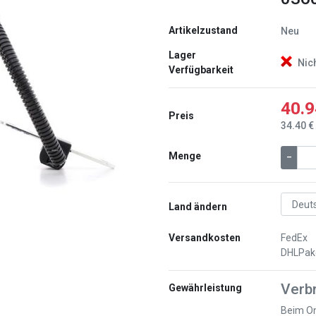
Artikelzustand
Neu
Lager
Nic
Verfügbarkeit
Weiter
40.9
Preis
34.40 €
Menge
–
Land ändern
Versandkosten
FedEx
DHLPak
Verb
Gewährleistung
Beim On