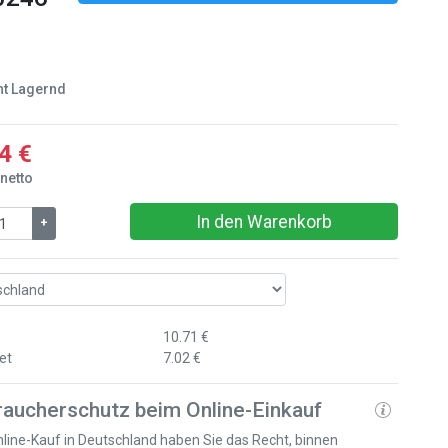
ht Lagernd
4 €
 netto
In den Warenkorb
+
10.71 €
et
7.02 €
raucherschutz beim Online-Einkauf
line-Kauf in Deutschland haben Sie das Recht, binnen