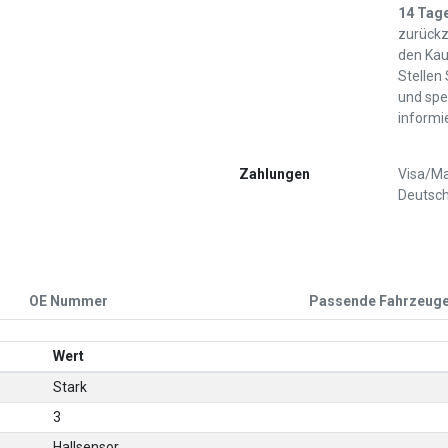
14 Tag
zurückz
den Kau
Stellen
und spe
informi
Zahlungen
Visa/Ma
Deutsch
OE Nummer
Passende Fahrzeug
Wert
Stark
3
Hallsensor