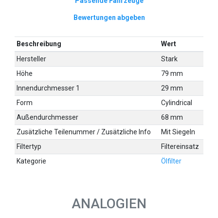
Passende Fahrzeuge
Bewertungen abgeben
Beschreibung
Wert
Hersteller
Stark
Höhe
79 mm
Innendurchmesser 1
29 mm
Form
Cylindrical
Außendurchmesser
68 mm
Zusätzliche Teilenummer / Zusätzliche Info
Mit Siegeln
Filtertyp
Filtereinsatz
Kategorie
Ölfilter
ANALOGIEN