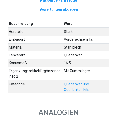
Passende Fahrzeuge
Bewertungen abgeben
Beschreibung
Wert
Hersteller
Stark
Einbauort
Vorderachse links
Material
Stahlblech
Lenkerart
Querlenker
Konusmaß
16,5
Ergänzungsartikel/Ergänzende
Mit Gummilager
Info 2
Kategorie
Querlenker und
Querlenker-Kits
ANALOGIEN