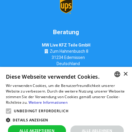
Beratung
MW Live KFZ Teile GmbH
Zum Hahnenbusch 8
31234 Edemissen
Deutschland
info@ttk-ac.de
×
Diese Webseite verwendet Cookies.
Wir verwenden Cookies, um die Benutzerfreundlichkeit unserer
GERMAN
Website zu verbessern. Durch die weitere Nutzung unserer Webseite
stimmen Sie der Verwendung von Cookies gemäß unserer Cookie-
Seitenverzeichnis
RUSSIAN
Richtlinie zu.
Weitere Informationen
GERMAN
UNBEDINGT ERFORDERLICH
POLISH
DETAILS ANZEIGEN
ALLE AKZEPTIEREN
ALLE ABLEHNEN