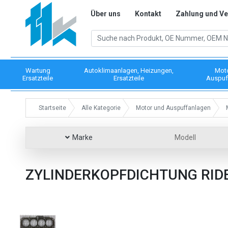
Über uns
Kontakt
Zahlung und V
Wartung
Autoklimaanlagen, Heizungen,
Mot
Ersatzteile
Ersatzteile
Auspuf
Startseite
Alle Kategorie
Motor und Auspuffanlagen
Marke
Modell
ZYLINDERKOPFDICHTUNG RID