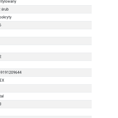
ntylowany
 śrub
pokryty
6
8
2
59191209644
DEX
al
3