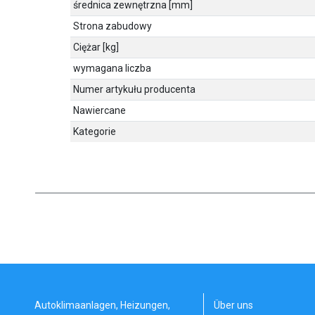
średnica zewnętrzna [mm]
Strona zabudowy
Ciężar [kg]
wymagana liczba
Numer artykułu producenta
Nawiercane
Kategorie
Autoklimaanlagen, Heizungen,
Über uns