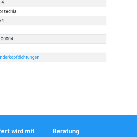
,4
przednia
84
8G0004
inderkopfdichtungen
fert wird mit
Beratung