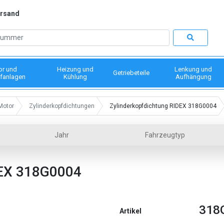
ersand
or und
Heizung und
Lenkung und
Getriebeteile
fanlagen
Kühlung
Aufhängung
Motor
Zylinderkopfdichtungen
Zylinderkopfdichtung RIDEX 318G0004
Jahr
Fahrzeugtyp
EX 318G0004
318
Artikel