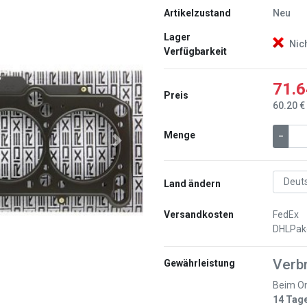
Artikelzustand
Neu
Lager
Nic
Verfügbarkeit
71.6
Preis
60.20 €
Menge
–
Weiter
Land ändern
Versandkosten
FedEx
DHLPak
Verb
Gewährleistung
Beim On
14 Tag