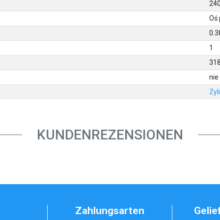
240
Oś 
0.3
1
31
nie
Zyl
KUNDENREZENSIONEN
Zahlungsarten
Gelie