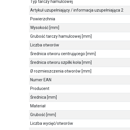
Typ tarczy hamulcowej
Artykuł uzupełniający / informacja uzupełniająca 2
Powierzchnia
Wysokość [mm]
Grubość tarczy hamulcowej [mm]
Liczba otworów
Średnica otworu centrującego [mm]
Średnica otworu szpilki koła [mm]
Ø rozmieszczenia otworów [mm]
Numer EAN
Producent
Średnica [mm]
Materiał
Grubość [mm]
Liczba wycięć/otworów