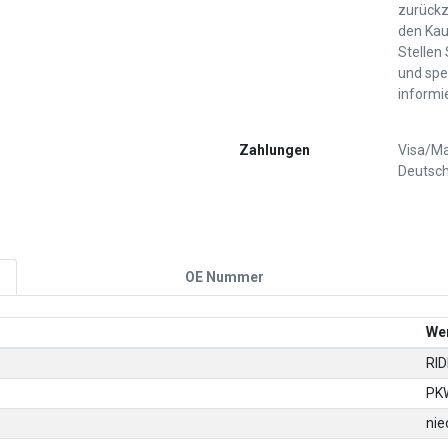
zurückz
den Kau
Stellen
und spe
informi
Zahlungen
Visa/Ma
Deutsch
OE Nummer
We
RI
PK
nie