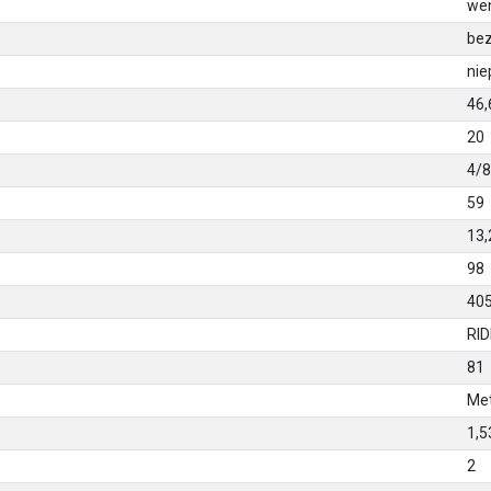
we
bez
nie
46,
20
4/
59
13,
98
40
RI
81
Met
1,5
2