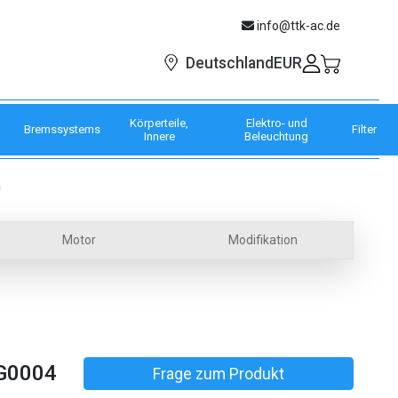
info@ttk-ac.de
EUR
Deutschland
Körperteile,
Elektro- und
Bremssystems
Filter
Innere
Beleuchtung
Motor
Modifikation
G0004
Frage zum Produkt