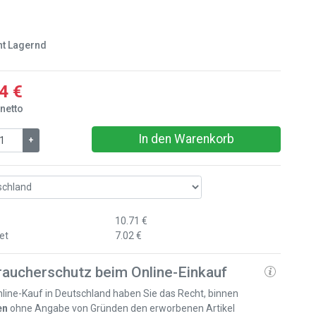
ht Lagernd
4 €
 netto
In den Warenkorb
+
10.71 €
et
7.02 €
raucherschutz beim Online-Einkauf
line-Kauf in Deutschland haben Sie das Recht, binnen
en
ohne Angabe von Gründen den erworbenen Artikel