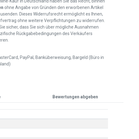
line-Kauf in Deutschland haben Sie das Recht, binnen
en
ohne Angabe von Gründen den erworbenen Artikel
usenden. Dieses Widerrufsrecht ermöglicht es Ihnen,
fvertrag ohne weitere Verpflichtungen zu widerrufen.
 Sie sicher, dass Sie sich über mögliche Ausnahmen
zifische Rückgabebedingungen des Verkäufers
eren.
sterCard, PayPal, Banküberweisung, Bargeld (Büro in
land)
e
Bewertungen abgeben