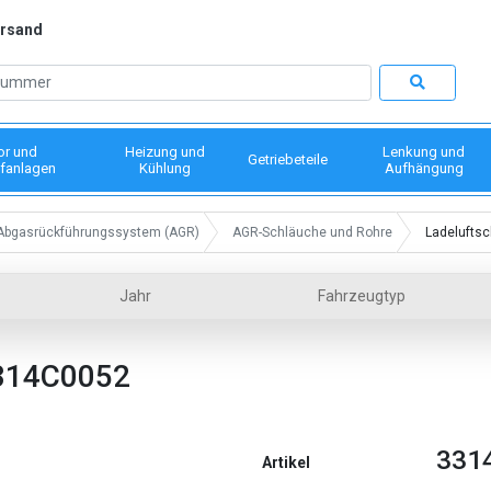
ersand
or und
Heizung und
Lenkung und
Getriebeteile
fanlagen
Kühlung
Aufhängung
Abgasrückführungssystem (AGR)
AGR-Schläuche und Rohre
Ladelufts
Jahr
Fahrzeugtyp
314C0052
331
Artikel