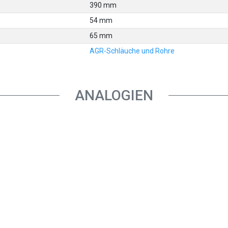
390 mm
54 mm
65 mm
AGR-Schläuche und Rohre
ANALOGIEN