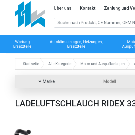
Über uns
Kontakt
Zahlung und V
Wartung
Autoklimaanlagen, Heizungen,
Mot
Ersatzteile
Ersatzteile
Auspuf
Startseite
Alle Kategorie
Motor und Auspuffanlagen
Marke
Modell
LADELUFTSCHLAUCH RIDEX 3