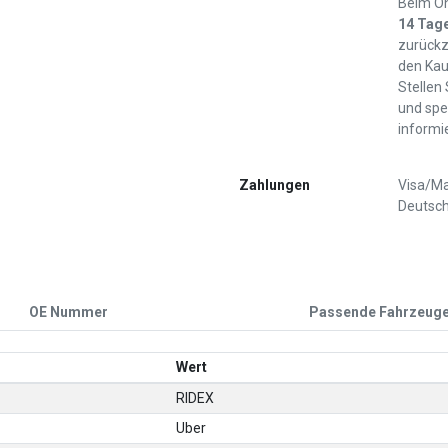
Beim On
14 Tag
zurückz
den Kau
Stellen
und spe
informi
Zahlungen
Visa/Ma
Deutsch
OE Nummer
Passende Fahrzeug
Wert
RIDEX
Uber