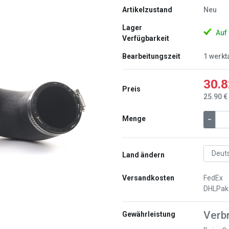
Artikelzustand
Neu
Lager
Auf
Verfügbarkeit
Bearbeitungszeit
1 werkt
30.8
Preis
25.90 €
Weiter
Menge
–
Land ändern
Versandkosten
FedEx
DHLPak
Verb
Gewährleistung