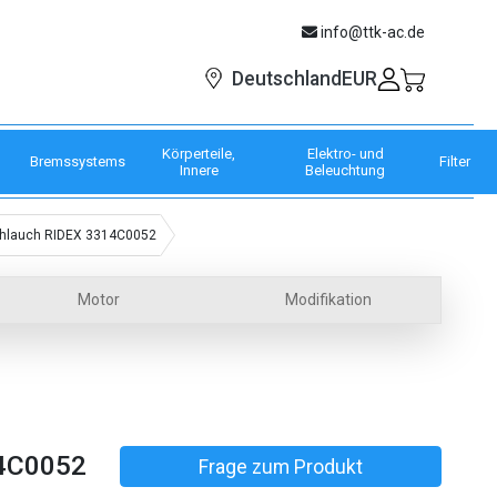
info@ttk-ac.de
EUR
Deutschland
Körperteile,
Elektro- und
Bremssystems
Filter
Innere
Beleuchtung
chlauch RIDEX 3314C0052
Motor
Modifikation
4C0052
Frage zum Produkt