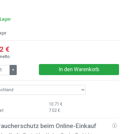
 Lager
age
2 €
 netto
In den Warenkorb
+
10.71 €
et
7.02 €
raucherschutz beim Online-Einkauf