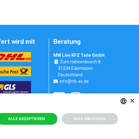
fert wird mit
Beratung
MW Live KFZ Teile GmbH
Zum Hahnenbusch 8
31234 Edemissen
Deutschland
info@ttk-ac.de
×
Seitenverzeichnis
GERMAN
ALLE AKZEPTIEREN
ALLE ABLEHNEN
RUSSIAN
GERMAN