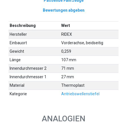
Passende Fahrzeuge
Bewertungen abgeben
Beschreibung
Wert
Hersteller
RIDEX
Einbauort
Vorderachse, beidseitig
Gewicht
0,259
Länge
107 mm
Innendurchmesser 2
71 mm
Innendurchmesser 1
27 mm
Material
Thermoplast
Kategorie
Antriebswellenstiefel
ANALOGIEN