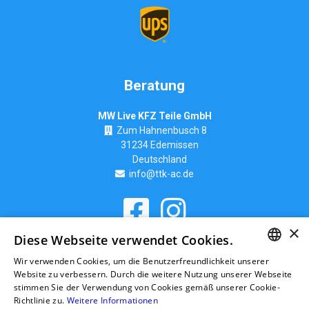
Beratung
MW Live KFZ Teile GmbH
Zum Hahnenbusch 8
31234 Edemissen
Deutschland
info@ttk-ac.de
×
Seitenverzeichnis
Diese Webseite verwendet Cookies.
Wir verwenden Cookies, um die Benutzerfreundlichkeit unserer
GERMAN
Website zu verbessern. Durch die weitere Nutzung unserer Webseite
stimmen Sie der Verwendung von Cookies gemäß unserer Cookie-
RUSSIAN
Richtlinie zu.
Weitere Informationen