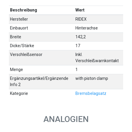
Beschreibung
Wert
Hersteller
RIDEX
Einbauort
Hinterachse
Breite
142,2
Dicke/Stärke
17
Verschleißsensor
Inkl.
Verschleißwarnkontakt
Menge
1
Ergänzungsartikel/Ergänzende
with piston clamp
Info 2
Kategorie
Bremsbelagsatz
ANALOGIEN