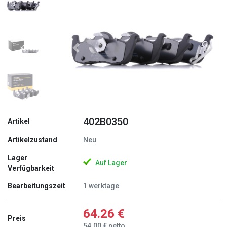
Zurück
Weite
402B0350
Artikel
Artikelzustand
Neu
Lager
Auf Lager
Verfügbarkeit
Bearbeitungszeit
1 werktage
64.26 €
Preis
54.00 € netto