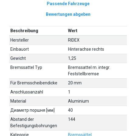
Passende Fahrzeuge
Bewertungen abgeben
Beschreibung
Wert
Hersteller
RIDEX
Einbauort
Hinterachse rechts
Gewicht
1,25
Bremssattel Typ
Bremssattel m. integr.
Feststellbremse
Für Bremsscheibendicke
20 mm
Anschlussanzahl
1
Material
Aluminium
Диаметр поршня [мм]
40
Abstand der
144
Befestigungsbohrungen
Kategorie
Bremssättel