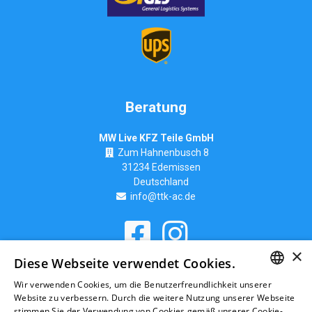
Beratung
MW Live KFZ Teile GmbH
Zum Hahnenbusch 8
31234 Edemissen
Deutschland
info@ttk-ac.de
×
Seitenverzeichnis
Diese Webseite verwendet Cookies.
Wir verwenden Cookies, um die Benutzerfreundlichkeit unserer
GERMAN
Website zu verbessern. Durch die weitere Nutzung unserer Webseite
stimmen Sie der Verwendung von Cookies gemäß unserer Cookie-