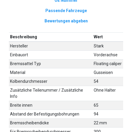
OE Nummer
Passende Fahrzeuge
Bewertungen abgeben
Beschreibung
Wert
Hersteller
Stark
Einbauort
Vorderachse
Bremssattel Typ
Floating caliper
Material
Gusseisen
Kolbendurchmesser
54
Zusätzliche Teilenummer / Zusätzliche
Ohne Halter
Info
Breite innen
65
Abstand der Befestigungsbohrungen
94
Bremsscheibendicke
22 mm
Für Bremsscheibendurchmesser
300