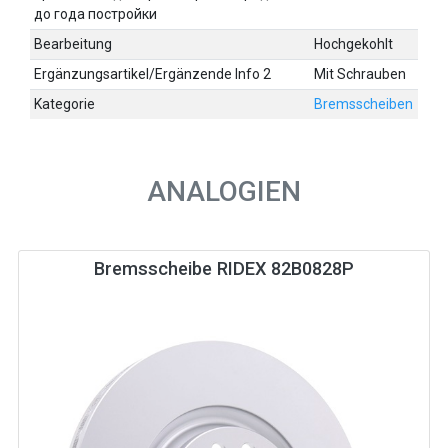
до года постройки
Bearbeitung
Hochgekohlt
Ergänzungsartikel/Ergänzende Info 2
Mit Schrauben
Kategorie
Bremsscheiben
ANALOGIEN
Bremsscheibe RIDEX 82B0828P