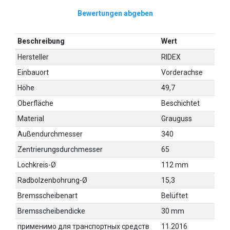
Bewertungen abgeben
Beschreibung
Wert
Hersteller
RIDEX
Einbauort
Vorderachse
Höhe
49,7
Oberfläche
Beschichtet
Material
Grauguss
Außendurchmesser
340
Zentrierungsdurchmesser
65
Lochkreis-Ø
112 mm
Radbolzenbohrung-Ø
15,3
Bremsscheibenart
Belüftet
Bremsscheibendicke
30 mm
применимо для транспортных средств
11.2016