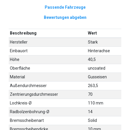
Passende Fahrzeuge
Bewertungen abgeben
Beschreibung
Wert
Hersteller
Stark
Einbauort
Hinterachse
Höhe
40,5
Oberfläche
uncoated
Material
Gusseisen
Außendurchmesser
263,5
Zentrierungsdurchmesser
70
Lochkreis-Ø
110 mm
Radbolzenbohrung-Ø
14
Bremsscheibenart
Solid
Bremsscheibendicke
10 mm