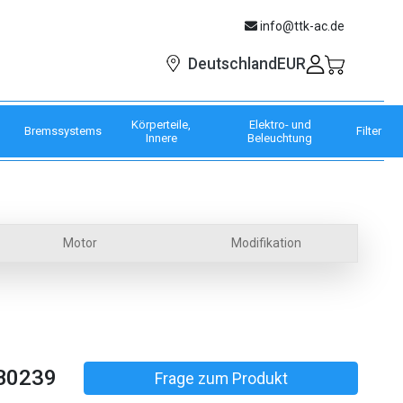
info@ttk-ac.de
EUR
Deutschland
Körperteile,
Elektro- und
Bremssystems
Filter
Innere
Beleuchtung
Motor
Modifikation
B0239
Frage zum Produkt