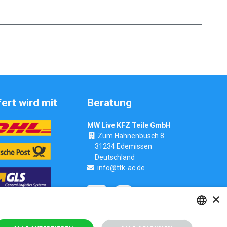
fert wird mit
Beratung
MW Live KFZ Teile GmbH
Zum Hahnenbusch 8
31234 Edemissen
Deutschland
info@ttk-ac.de
×
Seitenverzeichnis
GERMAN