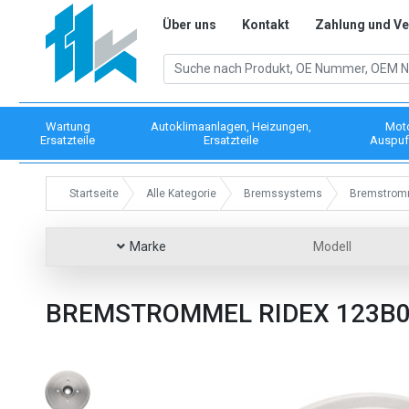
Über uns
Kontakt
Zahlung und V
Wartung
Autoklimaanlagen, Heizungen,
Mot
Ersatzteile
Ersatzteile
Auspuf
Startseite
Alle Kategorie
Bremssystems
Bremstromm
Marke
Modell
BREMSTROMMEL RIDEX 123B