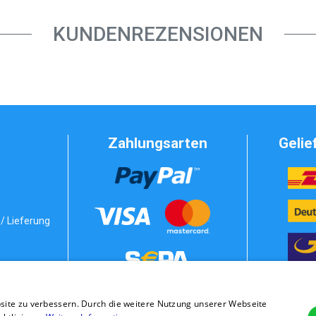
KUNDENREZENSIONEN
Zahlungsarten
Gelie
/ Lieferung
Vorkasse
bedingungen
site zu verbessern. Durch die weitere Nutzung unserer Webseite
stung
Rechnung