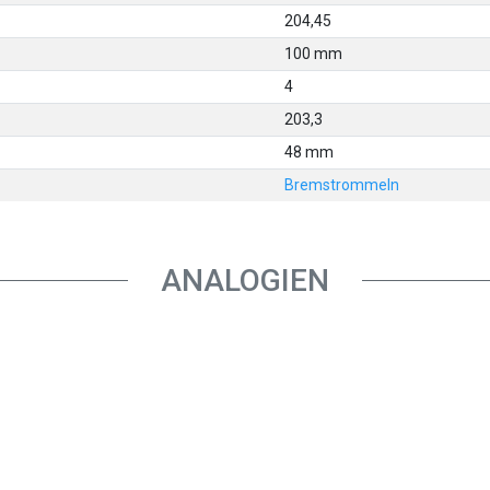
204,45
100 mm
4
203,3
48 mm
Bremstrommeln
ANALOGIEN