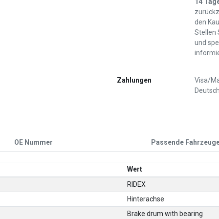
14 Tag
zurückz
den Kau
Stellen
und spe
informi
Zahlungen
Visa/Ma
Deutsch
OE Nummer
Passende Fahrzeug
Wert
RIDEX
Hinterachse
Brake drum with bearing