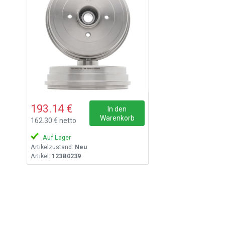
193.14 €
In den
Warenkorb
162.30 € netto
Auf Lager
Artikelzustand:
Neu
Artikel:
123B0239