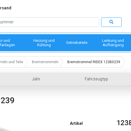
ersand
or und
Heizung und
Lenkung und
Getriebeteile
fanlagen
Kühlung
Aufhängung
eln und Teile
Bremstrommeln
Bremstrommel RIDEX 123B0239
Jahr
Fahrzeugtyp
0239
123
Artikel