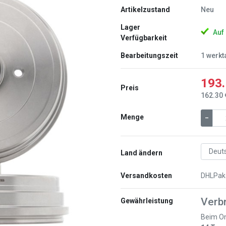
Artikelzustand
Neu
Lager
Auf
Verfügbarkeit
Bearbeitungszeit
1 werkt
193.
Preis
162.30 
Weiter
Menge
–
Land ändern
Versandkosten
DHLPak
Verb
Gewährleistung
Beim On