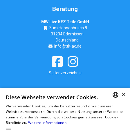
Beratung
MW Live KFZ Teile GmbH
Zum Hahnenbusch 8
31234 Edemissen
Deutschland
info@ttk-ac.de
Seitenverzeichnis
×
Diese Webseite verwendet Cookies.
Wir verwenden Cookies, um die Benutzerfreundlichkeit unserer
GERMAN
Website zu verbessern. Durch die weitere Nutzung unserer Webseite
stimmen Sie der Verwendung von Cookies gemäß unserer Cookie-
RUSSIAN
Richtlinie zu.
Weitere Informationen
GERMAN