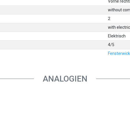
Vorne recht
without com
2
with electri
Elektrisch
4/5
Fensterwick
ANALOGIEN