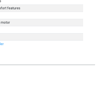
s
fort features
c motor
ler