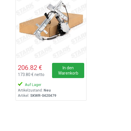
206.82 €
In den
Warenkorb
173.80 € netto
Auf Lager
Artikelzustand:
Neu
Artikel:
SKWR-0420479