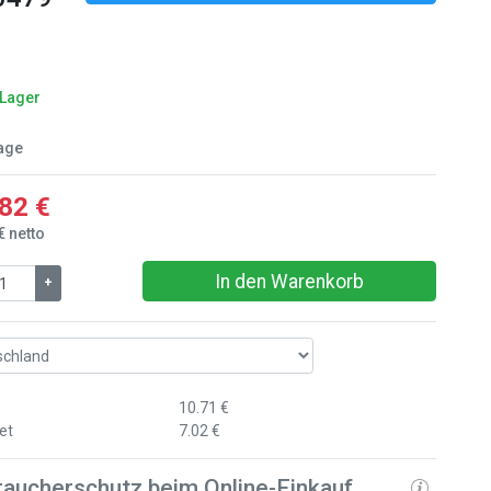
 Lager
age
82 €
€ netto
In den Warenkorb
+
10.71 €
et
7.02 €
raucherschutz beim Online-Einkauf