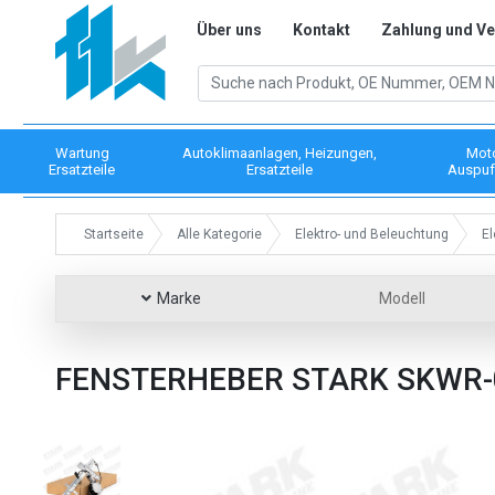
Über uns
Kontakt
Zahlung und V
Wartung
Autoklimaanlagen, Heizungen,
Mot
Ersatzteile
Ersatzteile
Auspuf
Startseite
Alle Kategorie
Elektro- und Beleuchtung
El
Marke
Modell
FENSTERHEBER STARK SKWR-