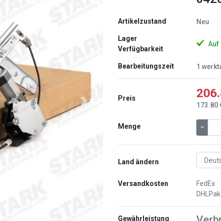
Artikelzustand
Neu
Lager
Auf
Verfügbarkeit
Bearbeitungszeit
1 werkt
206.
Preis
Weiter
173.80 
Menge
–
Land ändern
Versandkosten
FedEx
DHLPak
Verb
Gewährleistung