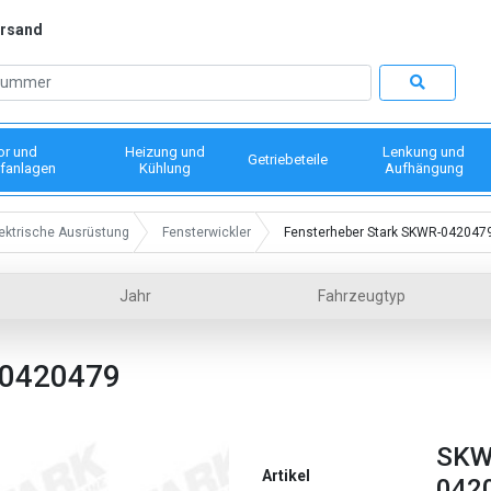
ersand
or und
Heizung und
Lenkung und
Getriebeteile
fanlagen
Kühlung
Aufhängung
ektrische Ausrüstung
Fensterwickler
Fensterheber Stark SKWR-042047
Jahr
Fahrzeugtyp
0420479
SKW
Artikel
042