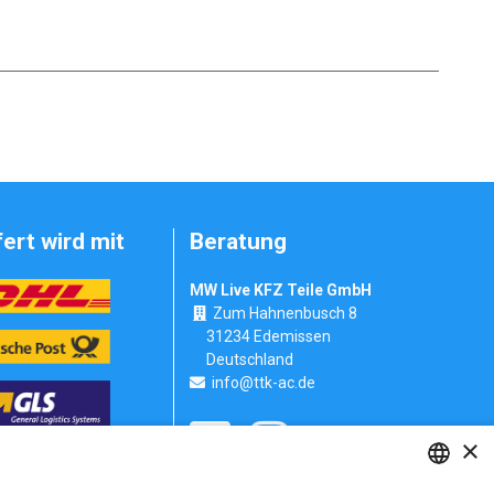
fert wird mit
Beratung
MW Live KFZ Teile GmbH
Zum Hahnenbusch 8
31234 Edemissen
Deutschland
info@ttk-ac.de
×
Seitenverzeichnis