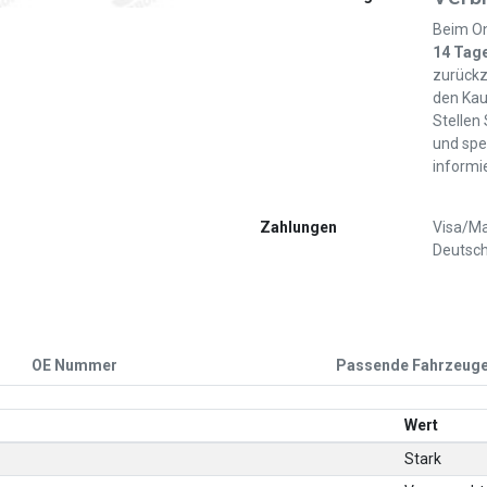
Beim On
14 Tag
zurückz
den Kau
Stellen
und spe
informi
Zahlungen
Visa/Ma
Deutsch
OE Nummer
Passende Fahrzeug
Wert
Stark