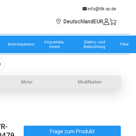
info@ttk-ac.de
EUR
Deutschland
Körperteile,
Elektro- und
Bremssystems
Filter
Innere
Beleuchtung
9
Motor
Modifikation
R-
Frage zum Produkt
0479