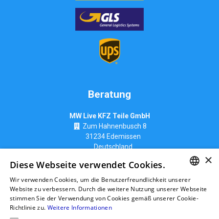
Beratung
MW Live KFZ Teile GmbH
Zum Hahnenbusch 8
31234 Edemissen
Deutschland
×
info@ttk-ac.de
Diese Webseite verwendet Cookies.
Wir verwenden Cookies, um die Benutzerfreundlichkeit unserer
GERMAN
Website zu verbessern. Durch die weitere Nutzung unserer Webseite
stimmen Sie der Verwendung von Cookies gemäß unserer Cookie-
Seitenverzeichnis
RUSSIAN
Richtlinie zu.
Weitere Informationen