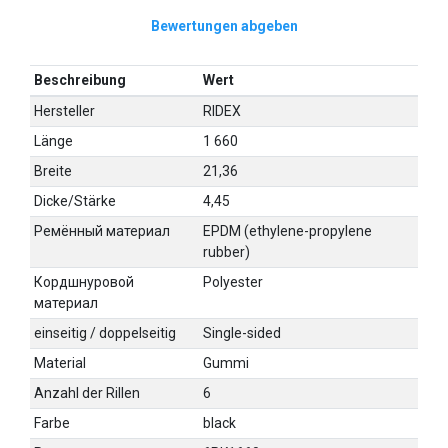
Bewertungen abgeben
Beschreibung
Wert
Hersteller
RIDEX
Länge
1 660
Breite
21,36
Dicke/Stärke
4,45
Ремённый материал
EPDM (ethylene-propylene
rubber)
Кордшнуровой
Polyester
материал
einseitig / doppelseitig
Single-sided
Material
Gummi
Anzahl der Rillen
6
Farbe
black