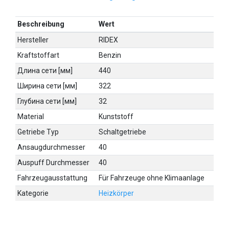
Beschreibung
Wert
Hersteller
RIDEX
Kraftstoffart
Benzin
Длина сети [мм]
440
Ширина сети [мм]
322
Глубина сети [мм]
32
Material
Kunststoff
Getriebe Typ
Schaltgetriebe
Ansaugdurchmesser
40
Auspuff Durchmesser
40
Fahrzeugausstattung
Für Fahrzeuge ohne Klimaanlage
Kategorie
Heizkörper