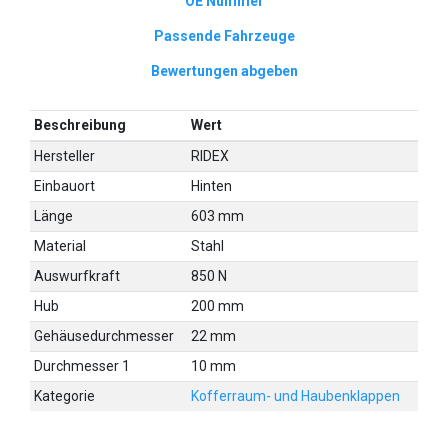
OE Nummer
Passende Fahrzeuge
Bewertungen abgeben
Beschreibung
Wert
Hersteller
RIDEX
Einbauort
Hinten
Länge
603 mm
Material
Stahl
Auswurfkraft
850 N
Hub
200 mm
Gehäusedurchmesser
22 mm
Durchmesser 1
10 mm
Kategorie
Kofferraum- und Haubenklappen