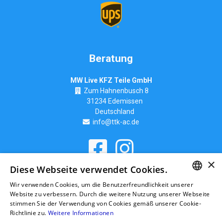
Beratung
MW Live KFZ Teile GmbH
Zum Hahnenbusch 8
31234 Edemissen
Deutschland
info@ttk-ac.de
×
Seitenverzeichnis
Diese Webseite verwendet Cookies.
Wir verwenden Cookies, um die Benutzerfreundlichkeit unserer
GERMAN
Website zu verbessern. Durch die weitere Nutzung unserer Webseite
stimmen Sie der Verwendung von Cookies gemäß unserer Cookie-
RUSSIAN
Richtlinie zu.
Weitere Informationen