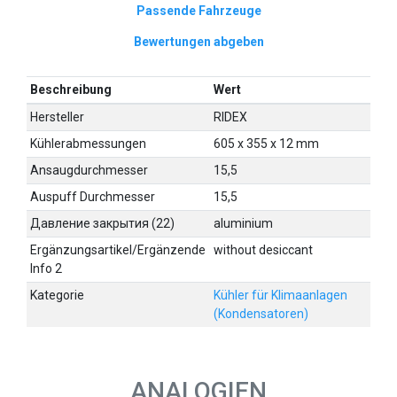
Passende Fahrzeuge
Bewertungen abgeben
Beschreibung
Wert
Hersteller
RIDEX
Kühlerabmessungen
605 x 355 x 12 mm
Ansaugdurchmesser
15,5
Auspuff Durchmesser
15,5
Давление закрытия (22)
aluminium
Ergänzungsartikel/Ergänzende
without desiccant
Info 2
Kategorie
Kühler für Klimaanlagen
(Kondensatoren)
ANALOGIEN