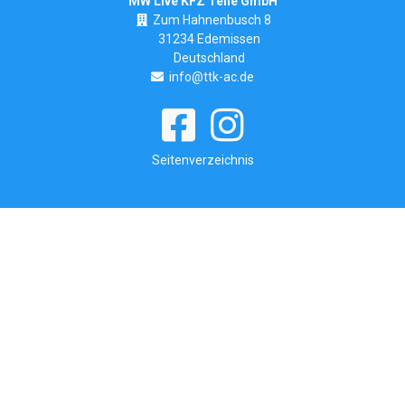
MW Live KFZ Teile GmbH
Zum Hahnenbusch 8
31234 Edemissen
Deutschland
info@ttk-ac.de
Seitenverzeichnis