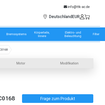
info@ttk-ac.de
EUR
Deutschland
Körperteile,
Elektro- und
Bremssystems
Filter
Innere
Beleuchtung
3C0168
Motor
Modifikation
C0168
Frage zum Produkt