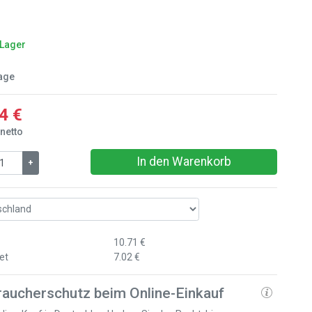
 Lager
age
4 €
 netto
In den Warenkorb
+
10.71 €
et
7.02 €
raucherschutz beim Online-Einkauf