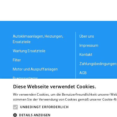
Autoklimaanlagen, Heizungen,
Über uns
Ersatzteile
Impressum
Wartung Ersatzteile
Kontakt
Filter
Zahlungsbedingungen 
Motor und Auspuffanlagen
AGB
Bremssystems
Datenschutzerklärung
Diese Webseite verwendet Cookies.
Lenkung und Aufhängung
Allgemeine Geschäfts
Wir verwenden Cookies, um die Benutzerfreundlichkeit unserer Web
Getriebeteile
Erstattung/Gewährlei
stimmen Sie der Verwendung von Cookies gemäß unserer Cookie-Rich
Heizung und Kühlung
Nachrichten
UNBEDINGT ERFORDERLICH
DETAILS ANZEIGEN