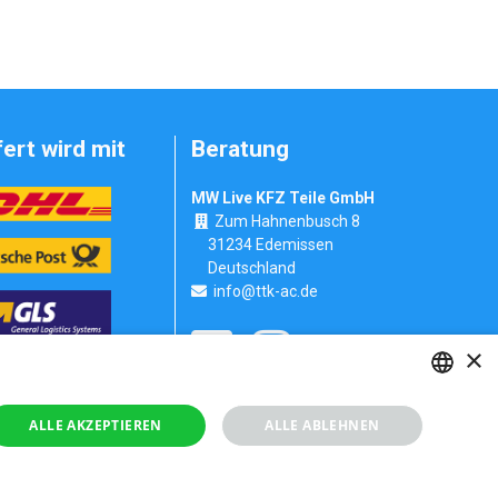
fert wird mit
Beratung
MW Live KFZ Teile GmbH
Zum Hahnenbusch 8
31234 Edemissen
Deutschland
info@ttk-ac.de
×
Seitenverzeichnis
GERMAN
ALLE AKZEPTIEREN
ALLE ABLEHNEN
RUSSIAN
GERMAN