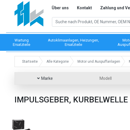
Über uns
Kontakt
Zahlung und V
Wartung
Autoklimaanlagen, Heizungen,
Mot
Ersatzteile
Ersatzteile
Auspuf
Startseite
Alle Kategorie
Motor und Auspuffanlagen
Marke
Modell
IMPULSGEBER, KURBELWELLE 