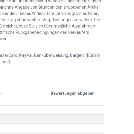
line-Kauf in Deutschland haben Sie das Recht, binnen
en
ohne Angabe von Gründen den erworbenen Artikel
usenden. Dieses Widerrufsrecht ermöglicht es Ihnen,
fvertrag ohne weitere Verpflichtungen zu widerrufen.
 Sie sicher, dass Sie sich über mögliche Ausnahmen
zifische Rückgabebedingungen des Verkäufers
eren.
sterCard, PayPal, Banküberweisung, Bargeld (Büro in
land)
e
Bewertungen abgeben