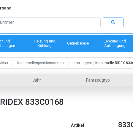
ersand
or und
Heizung und
Lenkung und
Getriebeteile
fanlagen
Kühlung
Aufhängung
Motor
Kurbelwellenpositionssensor
Impulsgeber, Kurbelwelle RIDEX 83
Jahr
Fahrzeugtyp
RIDEX 833C0168
833
Artikel