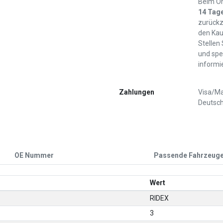
Beim On
14 Tag
zurückz
den Kau
Stellen
und spe
informi
Zahlungen
Visa/Ma
Deutsch
OE Nummer
Passende Fahrzeug
Wert
RIDEX
3