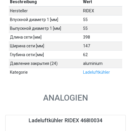
Beschreibung
Wert
Hersteller
RIDEX
Впускной диаметр 1 [мм]
55
Выпускной диаметр 1 [мм]
55
Длина сети [мм]
398
Ширина сети [мм]
147
Глубина сети [мм]
62
Давление закрытия (24)
aluminium
Kategorie
Ladeluftkühler
ANALOGIEN
Ladeluftkühler RIDEX 468I0034