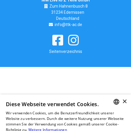
MW Live KFZ Teile GmbH
Zum Hahnenbusch 8
31234 Edemissen
Deutschland
info@ttk-ac.de
Seitenverzeichnis
×
Diese Webseite verwendet Cookies.
Wir verwenden Cookies, um die Benutzerfreundlichkeit unserer
GERMAN
Website zu verbessern. Durch die weitere Nutzung unserer Webseite
stimmen Sie der Verwendung von Cookies gemäß unserer Cookie-
RUSSIAN
Richtlinie zu.
Weitere Informationen