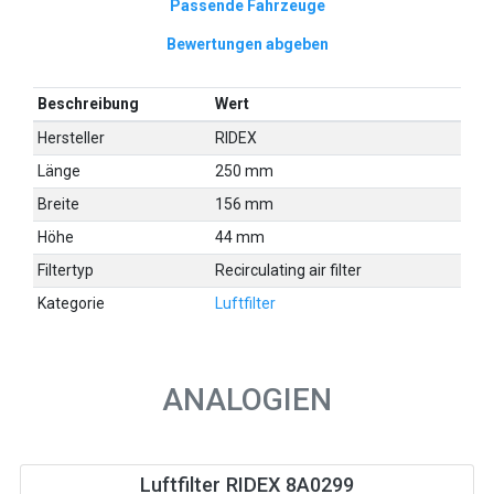
Passende Fahrzeuge
Bewertungen abgeben
Beschreibung
Wert
Hersteller
RIDEX
Länge
250 mm
Breite
156 mm
Höhe
44 mm
Filtertyp
Recirculating air filter
Kategorie
Luftfilter
ANALOGIEN
Luftfilter RIDEX 8A0299