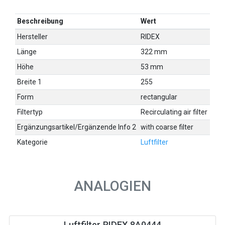
Beschreibung
Wert
Hersteller
RIDEX
Länge
322 mm
Höhe
53 mm
Breite 1
255
Form
rectangular
Filtertyp
Recirculating air filter
Ergänzungsartikel/Ergänzende Info 2
with coarse filter
Kategorie
Luftfilter
ANALOGIEN
Luftfilter RIDEX 8A0444