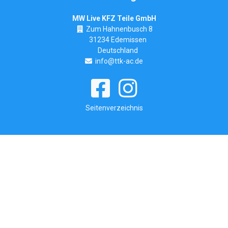
MW Live KFZ Teile GmbH
Zum Hahnenbusch 8
31234 Edemissen
Deutschland
info@ttk-ac.de
Seitenverzeichnis