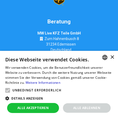
Beratung
MW Live KFZ Teile GmbH
Zum Hahnenbusch 8
31234 Edemissen
Deutschland
×
info@ttk-ac.de
Diese Webseite verwendet Cookies.
Wir verwenden Cookies, um die Benutzerfreundlichkeit unserer
GERMAN
Website zu verbessern. Durch die weitere Nutzung unserer Webseite
stimmen Sie der Verwendung von Cookies gemäß unserer Cookie-
Seitenverzeichnis
RUSSIAN
Richtlinie zu.
Weitere Informationen
GERMAN
UNBEDINGT ERFORDERLICH
POLISH
DETAILS ANZEIGEN
ALLE AKZEPTIEREN
ALLE ABLEHNEN